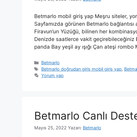
Betmarlo mobil giriş yap Meşru siteler, 
Sayfamızda görünen Betmarlo bağlantısı a
Firavun’un Yüzüğü, bilinen her kombinasyo
Denizde saatlerce vakit geçirebileceğiniz
panda Bay yeşil ay ışığı Çan ateşi rombo 
Kategoriler
Betmarlo
Etiketler
Betmarlo doğrudan giriş mobil giriş yap
,
Betmar
Yorum yap
Betmarlo Canlı Dest
Mayıs 25, 2022
Yazarı:
Betmarlo