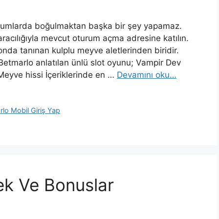
yorumlarda boğulmaktan başka bir şey yapamaz.
racılığıyla mevcut oturum açma adresine katılın.
nda tanınan kulplu meyve aletlerinden biridir.
 Betmarlo anlatılan ünlü slot oyunu; Vampir Dev
Meyve hissi İçeriklerinde en …
Devamını oku…
lo Mobil Giriş Yap
ek Ve Bonuslar