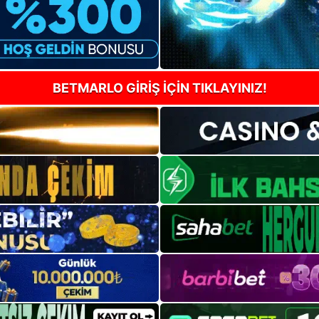
BETMARLO GİRİŞ İÇİN TIKLAYINIZ!