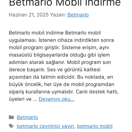
Betmarlo Mobil İndirme
Haziran 21, 2025
Yazarı:
Betmarlo
Betmarlo mobil indirme Betmarlo mobil
uygulaması. İstenen cihaza indirdikten sonra
mobil program giriştir. Sisteme erişim, aynı
masaüstü bilgisayarlarda olduğu gibi işlem
adımları atarak sağlanır. Mobil program son
derece başarılı. Ses ve görüntü kalitesi
açısından da tatmin edicidir. Bu noktada, en
büyük öncelik, her üye de mobil programdan
sipariş kurallarına uymalıdır. Canlı destek hattı,
üyeleri ve …
Devamını oku…
Kategoriler
Betmarlo
Etiketler
betmarlo çevrimiçi yayın
,
betmarlo mobil