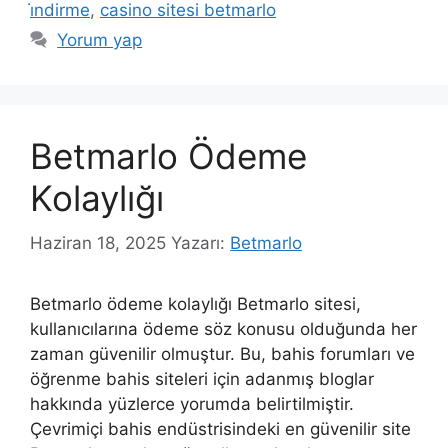
i̇ndirme
,
casino sitesi betmarlo
Yorum yap
Betmarlo Ödeme
Kolaylığı
Haziran 18, 2025
Yazarı:
Betmarlo
Betmarlo ödeme kolaylığı Betmarlo sitesi,
kullanıcılarına ödeme söz konusu olduğunda her
zaman güvenilir olmuştur. Bu, bahis forumları ve
öğrenme bahis siteleri için adanmış bloglar
hakkında yüzlerce yorumda belirtilmiştir.
Çevrimiçi bahis endüstrisindeki en güvenilir site