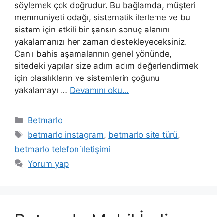
söylemek çok doğrudur. Bu bağlamda, müşteri
memnuniyeti odağı, sistematik ilerleme ve bu
sistem için etkili bir şansın sonuç alanını
yakalamanızı her zaman destekleyeceksiniz.
Canlı bahis aşamalarının genel yönünde,
sitedeki yapılar size adım adım değerlendirmek
için olasılıkların ve sistemlerin çoğunu
yakalamayı …
Devamını oku…
Kategoriler
Betmarlo
Etiketler
betmarlo instagram
,
betmarlo site türü
,
betmarlo telefon i̇letişimi
Yorum yap