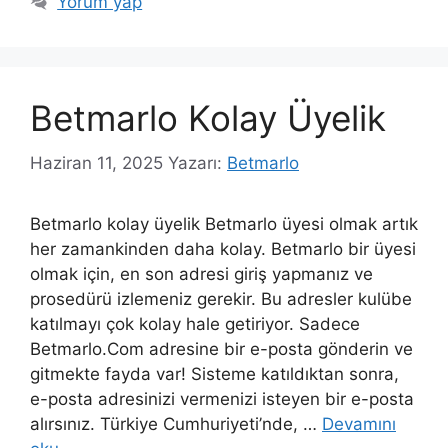
Yorum yap
Betmarlo Kolay Üyelik
Haziran 11, 2025
Yazarı:
Betmarlo
Betmarlo kolay üyelik Betmarlo üyesi olmak artık
her zamankinden daha kolay. Betmarlo bir üyesi
olmak için, en son adresi giriş yapmanız ve
prosedürü izlemeniz gerekir. Bu adresler kulübe
katılmayı çok kolay hale getiriyor. Sadece
Betmarlo.Com adresine bir e-posta gönderin ve
gitmekte fayda var! Sisteme katıldıktan sonra,
e-posta adresinizi vermenizi isteyen bir e-posta
alırsınız. Türkiye Cumhuriyeti’nde, …
Devamını