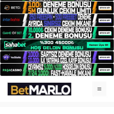
İçeriğe
atla
Menü