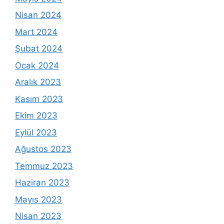
Nisan 2024
Mart 2024
Şubat 2024
Ocak 2024
Aralık 2023
Kasım 2023
Ekim 2023
Eylül 2023
Ağustos 2023
Temmuz 2023
Haziran 2023
Mayıs 2023
Nisan 2023