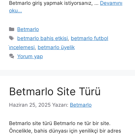
Betmarlo giriş yapmak istiyorsanız, …
Devamını
oku…
Kategoriler
Betmarlo
Etiketler
betmarlo bahis etkisi
,
betmarlo futbol
i̇ncelemesi
,
betmarlo üyelik
Yorum yap
Betmarlo Site Türü
Haziran 25, 2025
Yazarı:
Betmarlo
Betmarlo site türü Betmarlo ne tür bir site.
Öncelikle, bahis dünyası için yenilikçi bir adres