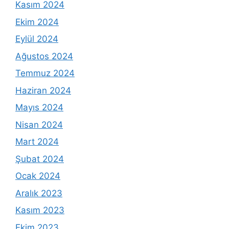
Kasım 2024
Ekim 2024
Eylül 2024
Ağustos 2024
Temmuz 2024
Haziran 2024
Mayıs 2024
Nisan 2024
Mart 2024
Şubat 2024
Ocak 2024
Aralık 2023
Kasım 2023
Ekim 2023