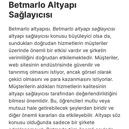
Betmarlo Altyapı
Sağlayıcısı
Betmarlo altyapısı.
Betmarlo altyapı sağlayıcısı
altyapı sağlayıcısı konusu büyüleyici olsa da,
sundukları doğrudan hizmetlerin müşteriler
üzerinde önemli bir etkisi vardır ve şirketin
verimliliğini doğrudan etkilemektedir. Müşteriler,
web sitesinin endüstrisinde güvenilir ve
tanınmış olmasını istiyor, ancak görsel olarak
çekici olmasını ve para kazanmasını istiyorlar.
Müşterilerin aldıkları hizmetlerin kalitesinin
altyapı sağlayıcısı tarafından değerlendirildiğini
bilmesi önemlidir. Bu, öğrencileri mutlu veya
mutsuz hale getirebilecek şeylerden biridir ve
diğer önemli kararları da etkileyebilir. Altyapı söz
konusu olduğunda sadece bir şirkete