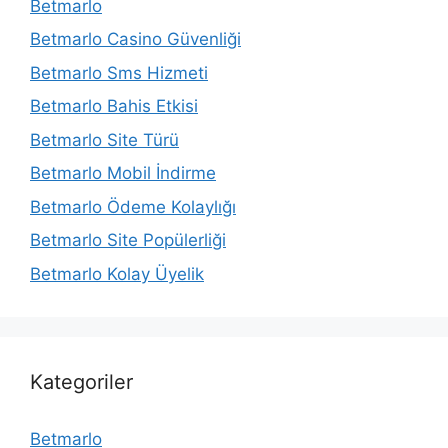
Betmarlo
Betmarlo Casino Güvenliği
Betmarlo Sms Hizmeti
Betmarlo Bahis Etkisi
Betmarlo Site Türü
Betmarlo Mobil İndirme
Betmarlo Ödeme Kolaylığı
Betmarlo Site Popülerliği
Betmarlo Kolay Üyelik
Kategoriler
Betmarlo