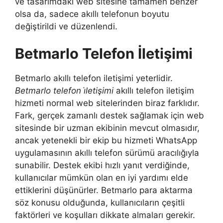
ve tasarımdaki web sitesine tamamen benzer
olsa da, sadece akıllı telefonun boyutu
değiştirildi ve düzenlendi.
Betmarlo Telefon İletişimi
Betmarlo akıllı telefon iletişimi yeterlidir.
Betmarlo telefon i̇letişimi
akıllı telefon iletişim
hizmeti normal web sitelerinden biraz farklıdır.
Fark, gerçek zamanlı destek sağlamak için web
sitesinde bir uzman ekibinin mevcut olmasıdır,
ancak yetenekli bir ekip bu hizmeti WhatsApp
uygulamasının akıllı telefon sürümü aracılığıyla
sunabilir. Destek ekibi hızlı yanıt verdiğinde,
kullanıcılar mümkün olan en iyi yardımı elde
ettiklerini düşünürler. Betmarlo para aktarma
söz konusu olduğunda, kullanıcıların çeşitli
faktörleri ve koşulları dikkate almaları gerekir.