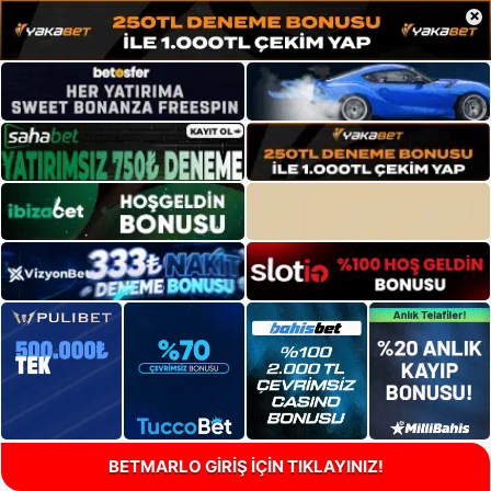
×
BETMARLO GİRİŞ İÇİN TIKLAYINIZ!