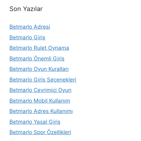
Son Yazılar
Betmarlo Adresi
Betmarlo Giriş
Betmarlo Rulet Oynama
Betmarlo Önemli Giriş
Betmarlo Oyun Kuralları
Betmarlo Giriş Seçenekleri
Betmarlo Çevrimiçi Oyun
Betmarlo Mobil Kullanım
Betmarlo Adres Kullanımı
Betmarlo Yasal Giriş
Betmarlo Spor Özellikleri