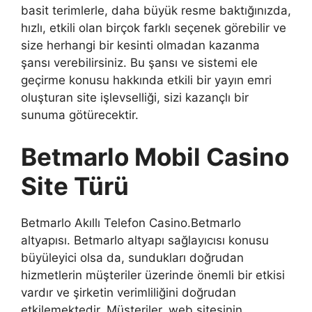
basit terimlerle, daha büyük resme baktığınızda,
hızlı, etkili olan birçok farklı seçenek görebilir ve
size herhangi bir kesinti olmadan kazanma
şansı verebilirsiniz. Bu şansı ve sistemi ele
geçirme konusu hakkında etkili bir yayın emri
oluşturan site işlevselliği, sizi kazançlı bir
sunuma götürecektir.
Betmarlo Mobil Casino
Site Türü
Betmarlo Akıllı Telefon Casino.Betmarlo
altyapısı. Betmarlo altyapı sağlayıcısı konusu
büyüleyici olsa da, sundukları doğrudan
hizmetlerin müşteriler üzerinde önemli bir etkisi
vardır ve şirketin verimliliğini doğrudan
etkilemektedir. Müşteriler, web sitesinin