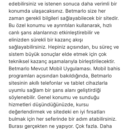
edebilirsiniz ve istenen sonuca daha verimli bir
konumda ulaşacaksınız. Betmarlo size her
zaman gerekli bilgileri sağlayabilecek bir sitedir.
Bu özel konumu ve ayrıntıları kullanarak, hızlı
canlı şans alanlarınızı etkinleştirebilir ve
elinizden sürekli bir kazanç akışı
sağlayabilirsiniz. Hepiniz açısından, bu süreç ve
sistem büyük sonuçlar elde etmek için çok
tekniksel kazanç aşamalarıyla birleştirilecektir.
Betmarlo Mevcut Mobil Uygulaması. Mobil bahis
programları açısından bakıldığında, Betmarlo
sitesinin akıllı telefonlar ve tablet cihazlarla
uyumlu sağlam bir şans alanı geliştirdiği
söylenebilir. Genel konumu ve sunduğu
hizmetleri düşündüğünüzde, kursu
değerlendirmek ve sitedeki en iyi fırsatları
bulmak için her seferinde bir adım atabilirsiniz.
Burası gerçekten ne yapıyor. Çok fazla. Daha