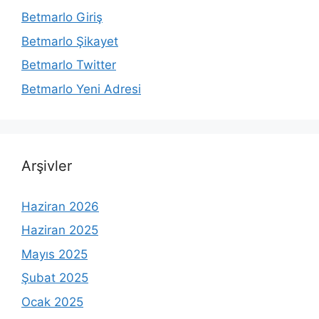
Betmarlo Giriş
Betmarlo Şikayet
Betmarlo Twitter
Betmarlo Yeni Adresi
Arşivler
Haziran 2026
Haziran 2025
Mayıs 2025
Şubat 2025
Ocak 2025