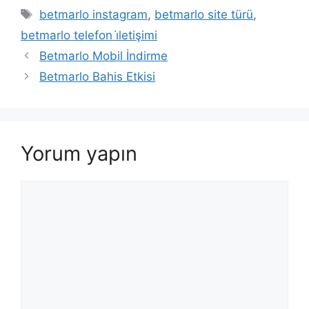
Etiketler
betmarlo instagram
,
betmarlo site türü
,
betmarlo telefon i̇letişimi
Betmarlo Mobil İndirme
Betmarlo Bahis Etkisi
Yorum yapın
Yorum