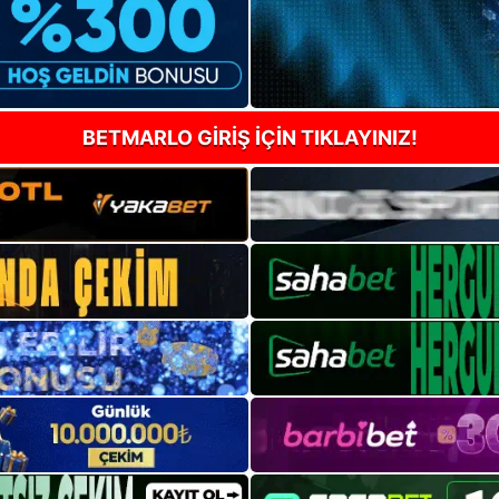
BETMARLO GİRİŞ İÇİN TIKLAYINIZ!