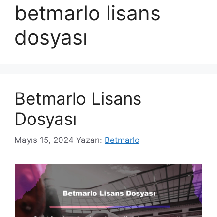
betmarlo lisans
dosyası
Betmarlo Lisans
Dosyası
Mayıs 15, 2024
Yazarı:
Betmarlo