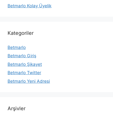
Betmarlo Kolay Üyelik
Kategoriler
Betmarlo
Betmarlo Giriş
Betmarlo Şikayet
Betmarlo Twitter
Betmarlo Yeni Adresi
Arşivler