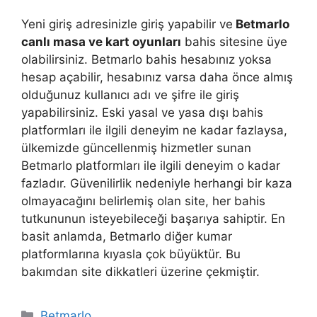
Yeni giriş adresinizle giriş yapabilir ve
Betmarlo
canlı masa ve kart oyunları
bahis sitesine üye
olabilirsiniz. Betmarlo bahis hesabınız yoksa
hesap açabilir, hesabınız varsa daha önce almış
olduğunuz kullanıcı adı ve şifre ile giriş
yapabilirsiniz. Eski yasal ve yasa dışı bahis
platformları ile ilgili deneyim ne kadar fazlaysa,
ülkemizde güncellenmiş hizmetler sunan
Betmarlo platformları ile ilgili deneyim o kadar
fazladır. Güvenilirlik nedeniyle herhangi bir kaza
olmayacağını belirlemiş olan site, her bahis
tutkununun isteyebileceği başarıya sahiptir. En
basit anlamda, Betmarlo diğer kumar
platformlarına kıyasla çok büyüktür. Bu
bakımdan site dikkatleri üzerine çekmiştir.
Kategoriler
Betmarlo