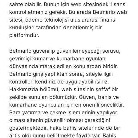
sahte olabilir. Bunun için web sitesindeki lisansı
kontrol etmeniz gerekir. Bu arada Betmarlo web
sitesi, ödeme teknolojisi uluslararası finans
kuruluşları tarafından denetlenmiş bir
platformdur.
Betmarlo güvenilip güvenilemeyeceği sorusu,
çevrimiçi kumar ve kumarhane oyunları
dünyasında merak edilen konulardan biridir.
Betmarlo giriş yaptıktan sonra, siteyle ilgili
kontrolleri kendiniz de uygulayabilirsiniz.
Hakkımızda bölümü, web sitesinin şeffaf bir
şekilde sunulan bölümüdür. Güven, bahis ve
kumarhane oyuncuları için en önemli önceliktir.
Para yatırma ve çekme işlemlerinin yapılıyor
olması sitenin güvenilir olması gerektiğini
göstermektedir. Fake bahis sitelerinde de bir
artış olduğunu belirtmekte fayda var. Bahis