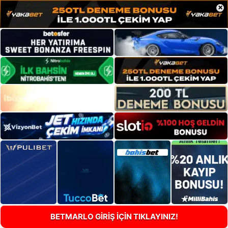
×
BETMARLO GİRİŞ İÇİN TIKLAYINIZ!