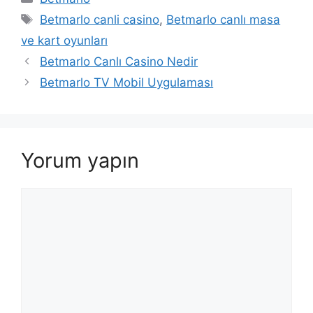
Etiketler
Betmarlo canli casino
,
Betmarlo canlı masa
ve kart oyunları
Betmarlo Canlı Casino Nedir
Betmarlo TV Mobil Uygulaması
Yorum yapın
Yorum