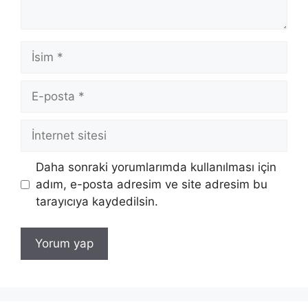
İsim
E-
posta
İnternet
sitesi
Daha sonraki yorumlarımda kullanılması için
adım, e-posta adresim ve site adresim bu
tarayıcıya kaydedilsin.