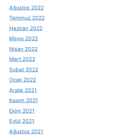
Ağustos 2022
Temmuz 2022
Haziran 2022
Mayıs 2022
Nisan 2022
Mart 2022
Şubat 2022
Ocak 2022
Aralık 2021
Kasım 2021
Ekim 2021
Eylül 2021
Ağustos 2021