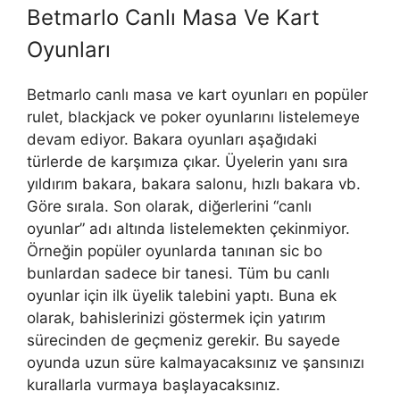
Betmarlo Canlı Masa Ve Kart
Oyunları
Betmarlo canlı masa ve kart oyunları en popüler
rulet, blackjack ve poker oyunlarını listelemeye
devam ediyor. Bakara oyunları aşağıdaki
türlerde de karşımıza çıkar. Üyelerin yanı sıra
yıldırım bakara, bakara salonu, hızlı bakara vb.
Göre sırala. Son olarak, diğerlerini “canlı
oyunlar” adı altında listelemekten çekinmiyor.
Örneğin popüler oyunlarda tanınan sic bo
bunlardan sadece bir tanesi. Tüm bu canlı
oyunlar için ilk üyelik talebini yaptı. Buna ek
olarak, bahislerinizi göstermek için yatırım
sürecinden de geçmeniz gerekir. Bu sayede
oyunda uzun süre kalmayacaksınız ve şansınızı
kurallarla vurmaya başlayacaksınız.