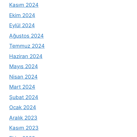
Kasım 2024
Ekim 2024
Eylül 2024
Ağustos 2024
Temmuz 2024
Haziran 2024
Mayıs 2024
Nisan 2024
Mart 2024
Şubat 2024
Ocak 2024
Aralık 2023
Kasım 2023