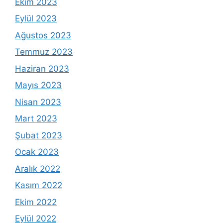
Ekim 2023
Eylül 2023
Ağustos 2023
Temmuz 2023
Haziran 2023
Mayıs 2023
Nisan 2023
Mart 2023
Şubat 2023
Ocak 2023
Aralık 2022
Kasım 2022
Ekim 2022
Eylül 2022