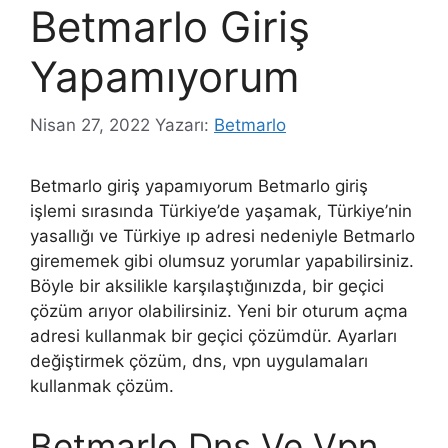
Betmarlo Giriş
Yapamıyorum
Nisan 27, 2022
Yazarı:
Betmarlo
Betmarlo giriş yapamıyorum Betmarlo giriş
işlemi sırasında Türkiye’de yaşamak, Türkiye’nin
yasallığı ve Türkiye ıp adresi nedeniyle Betmarlo
girememek gibi olumsuz yorumlar yapabilirsiniz.
Böyle bir aksilikle karşılaştığınızda, bir geçici
çözüm arıyor olabilirsiniz. Yeni bir oturum açma
adresi kullanmak bir geçici çözümdür. Ayarları
değiştirmek çözüm, dns, vpn uygulamaları
kullanmak çözüm.
Betmarlo Dns Ve Vpn