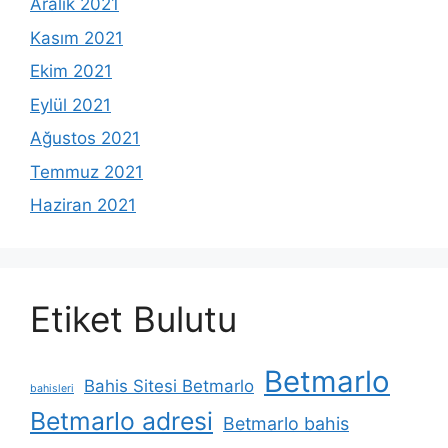
Aralık 2021
Kasım 2021
Ekim 2021
Eylül 2021
Ağustos 2021
Temmuz 2021
Haziran 2021
Etiket Bulutu
Betmarlo
Bahis Sitesi Betmarlo
bahisleri
Betmarlo adresi
Betmarlo bahis