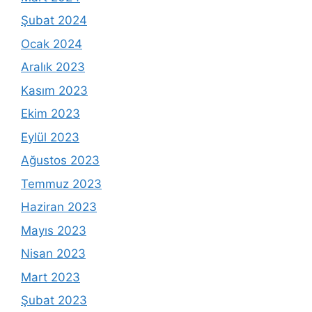
Şubat 2024
Ocak 2024
Aralık 2023
Kasım 2023
Ekim 2023
Eylül 2023
Ağustos 2023
Temmuz 2023
Haziran 2023
Mayıs 2023
Nisan 2023
Mart 2023
Şubat 2023