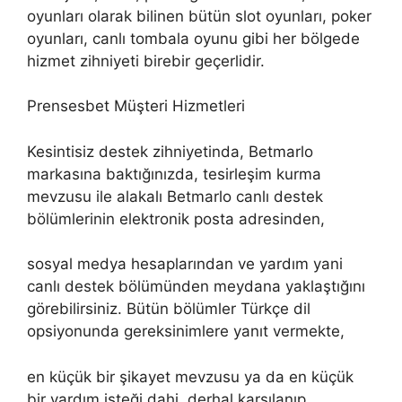
oyunları olarak bilinen bütün slot oyunları, poker
oyunları, canlı tombala oyunu gibi her bölgede
hizmet zihniyeti birebir geçerlidir.
Prensesbet Müşteri Hizmetleri
Kesintisiz destek zihniyetinda, Betmarlo
markasına baktığınızda, tesirleşim kurma
mevzusu ile alakalı Betmarlo canlı destek
bölümlerinin elektronik posta adresinden,
sosyal medya hesaplarından ve yardım yani
canlı destek bölümünden meydana yaklaştığını
görebilirsiniz. Bütün bölümler Türkçe dil
opsiyonunda gereksinimlere yanıt vermekte,
en küçük bir şikayet mevzusu ya da en küçük
bir yardım isteği dahi, derhal karşılanıp,