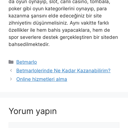
da oyun oynayıp, slot, canlı casino, tombala,
poker gibi oyun kategorilerini oynayıp, para
kazanma şansını elde edeceğiniz bir site
zihniyetinı düşünmelisiniz. Aynı vakitte farklı
özellikler ile hem bahis yapacaklara, hem de
spor severlere destek gerçekleştiren bir siteden
bahsedilmektedir.
Kategoriler
Betmarlo
Betmarlolerinde Ne Kadar Kazanabilirim?
Online hizmetleri alma
Yorum yapın
Yorum