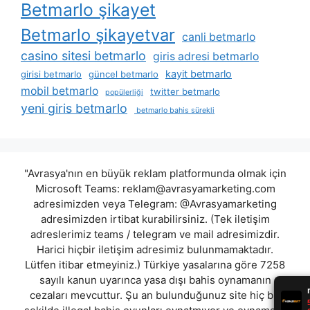
Betmarlo şikayet
Betmarlo şikayetvar
canli betmarlo
casino sitesi betmarlo
giris adresi betmarlo
kayit betmarlo
girisi betmarlo
güncel betmarlo
mobil betmarlo
twitter betmarlo
popülerliği
yeni giris betmarlo
betmarlo bahis sürekli
"Avrasya'nın en büyük reklam platformunda olmak için
Microsoft Teams:
reklam@avrasyamarketing.com
adresimizden veya Telegram: @Avrasyamarketing
adresimizden irtibat kurabilirsiniz. (Tek iletişim
adreslerimiz teams / telegram ve mail adresimizdir.
Harici hiçbir iletişim adresimiz bulunmamaktadır.
Lütfen itibar etmeyiniz.) Türkiye yasalarına göre 7258
sayılı kanun uyarınca yasa dışı bahis oynamanın
cezaları mevcuttur. Şu an bulunduğunuz site hiç bir