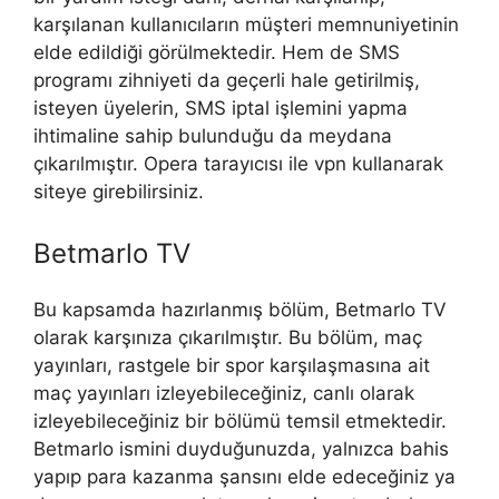
karşılanan kullanıcıların müşteri memnuniyetinin
elde edildiği görülmektedir. Hem de SMS
programı zihniyeti da geçerli hale getirilmiş,
isteyen üyelerin, SMS iptal işlemini yapma
ihtimaline sahip bulunduğu da meydana
çıkarılmıştır. Opera tarayıcısı ile vpn kullanarak
siteye girebilirsiniz.
Betmarlo TV
Bu kapsamda hazırlanmış bölüm, Betmarlo TV
olarak karşınıza çıkarılmıştır. Bu bölüm, maç
yayınları, rastgele bir spor karşılaşmasına ait
maç yayınları izleyebileceğiniz, canlı olarak
izleyebileceğiniz bir bölümü temsil etmektedir.
Betmarlo ismini duyduğunuzda, yalnızca bahis
yapıp para kazanma şansını elde edeceğiniz ya