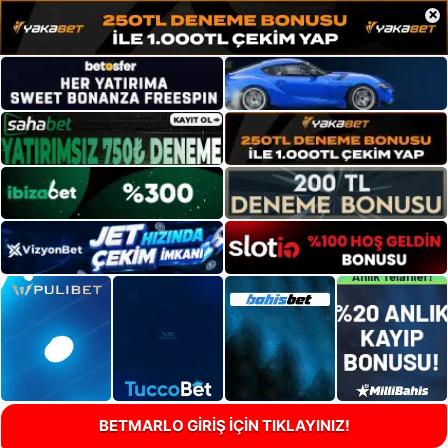
×
BETMARLO GİRİŞ İÇİN TIKLAYINIZ!