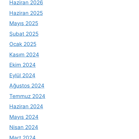
Haziran 2026
Haziran 2025
Mayıs 2025
Şubat 2025
Ocak 2025
Kasım 2024
Ekim 2024
Eylül 2024
Ağustos 2024
Temmuz 2024
Haziran 2024
Mayıs 2024
Nisan 2024
Mart 2024