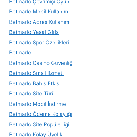
Betmarlo Çevrimiçi Oyun
Betmarlo Mobil Kullanım
Betmarlo Adres Kullanımı
Betmarlo Yasal Giriş
Betmarlo Spor Özellikleri
Betmarlo
Betmarlo Casino Güvenliği
Betmarlo Sms Hizmeti
Betmarlo Bahis Etkisi
Betmarlo Site Türü
Betmarlo Mobil İndirme
Betmarlo Ödeme Kolaylığı
Betmarlo Site Popülerliği
Betmarlo Kolay Üyelik