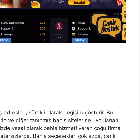
ş adresleri, sürekli olarak değişim gösterir. Bu
lo ve diğer tanınmış bahis sitelerine uygulanan
mizde yasal olarak bahis hizmeti veren çoğu firma
tersizlerdir. Bahis seçenekleri çok azdır, canlı