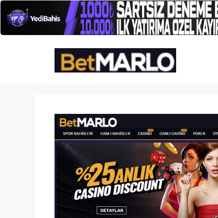
İçeriğe
atla