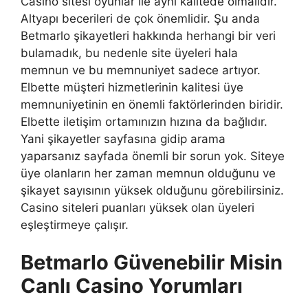
Casino sitesi oyunlar ile aynı kalitede olmalıdır.
Altyapı becerileri de çok önemlidir. Şu anda
Betmarlo şikayetleri hakkında herhangi bir veri
bulamadık, bu nedenle site üyeleri hala
memnun ve bu memnuniyet sadece artıyor.
Elbette müşteri hizmetlerinin kalitesi üye
memnuniyetinin en önemli faktörlerinden biridir.
Elbette iletişim ortamınızın hızına da bağlıdır.
Yani şikayetler sayfasına gidip arama
yaparsanız sayfada önemli bir sorun yok. Siteye
üye olanların her zaman memnun olduğunu ve
şikayet sayısının yüksek olduğunu görebilirsiniz.
Casino siteleri puanları yüksek olan üyeleri
eşleştirmeye çalışır.
Betmarlo Güvenebilir Misin
Canlı Casino Yorumları