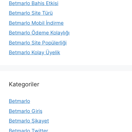
Betmarlo Bahis Etkisi
Betmarlo Site Türü
Betmarlo Mobil İndirme
Betmarlo Ödeme Kolaylığı
Betmarlo Site Popülerliği
Betmarlo Kolay Üyelik
Kategoriler
Betmarlo
Betmarlo Giriş
Betmarlo Şikayet
Betmarlo Twitter