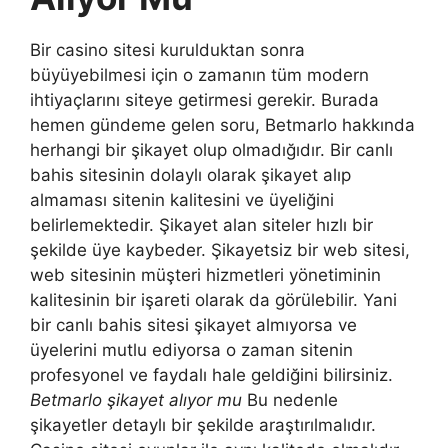
Bir casino sitesi kurulduktan sonra
büyüyebilmesi için o zamanın tüm modern
ihtiyaçlarını siteye getirmesi gerekir. Burada
hemen gündeme gelen soru, Betmarlo hakkında
herhangi bir şikayet olup olmadığıdır. Bir canlı
bahis sitesinin dolaylı olarak şikayet alıp
almaması sitenin kalitesini ve üyeliğini
belirlemektedir. Şikayet alan siteler hızlı bir
şekilde üye kaybeder. Şikayetsiz bir web sitesi,
web sitesinin müşteri hizmetleri yönetiminin
kalitesinin bir işareti olarak da görülebilir. Yani
bir canlı bahis sitesi şikayet almıyorsa ve
üyelerini mutlu ediyorsa o zaman sitenin
profesyonel ve faydalı hale geldiğini bilirsiniz.
Betmarlo şikayet alıyor mu
Bu nedenle
şikayetler detaylı bir şekilde araştırılmalıdır.