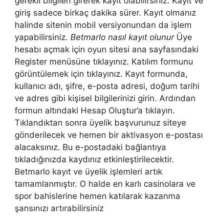
gerekli bilgileri girerek kayıt olabilirsiniz. Kayıt ve
giriş sadece birkaç dakika sürer. Kayıt olmanız
halinde sitenin mobil versiyonundan da işlem
yapabilirsiniz.
Betmarlo nasıl kayıt olunur
Üye
hesabı açmak için oyun sitesi ana sayfasındaki
Register menüsüne tıklayınız. Katılım formunu
görüntülemek için tıklayınız. Kayıt formunda,
kullanıcı adı, şifre, e-posta adresi, doğum tarihi
ve adres gibi kişisel bilgilerinizi girin. Ardından
formun altındaki Hesap Oluştur’a tıklayın.
Tıklandıktan sonra üyelik başvurunuz siteye
gönderilecek ve hemen bir aktivasyon e-postası
alacaksınız. Bu e-postadaki bağlantıya
tıkladığınızda kaydınız etkinleştirilecektir.
Betmarlo kayıt ve üyelik işlemleri artık
tamamlanmıştır. O halde en karlı casinolara ve
spor bahislerine hemen katılarak kazanma
şansınızı artırabilirsiniz