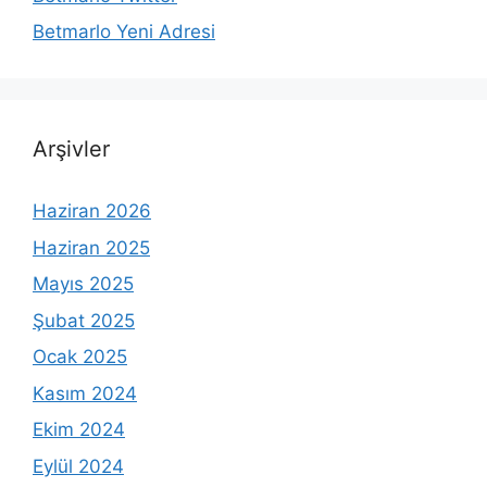
Betmarlo Yeni Adresi
Arşivler
Haziran 2026
Haziran 2025
Mayıs 2025
Şubat 2025
Ocak 2025
Kasım 2024
Ekim 2024
Eylül 2024