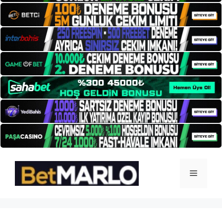
İçeriğe
atla
Menü