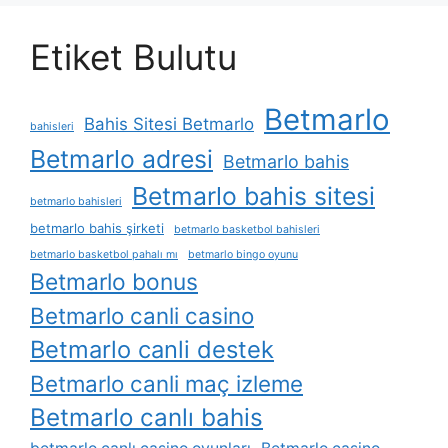
Etiket Bulutu
Betmarlo
Bahis Sitesi Betmarlo
bahisleri
Betmarlo adresi
Betmarlo bahis
Betmarlo bahis sitesi
betmarlo bahisleri
betmarlo bahis şirketi
betmarlo basketbol bahisleri
betmarlo basketbol pahalı mı
betmarlo bingo oyunu
Betmarlo bonus
Betmarlo canli casino
Betmarlo canli destek
Betmarlo canli maç izleme
Betmarlo canlı bahis