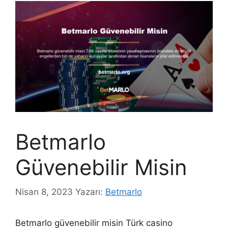
Betmarlo
Güvenebilir Misin
Nisan 8, 2023
Yazarı:
Betmarlo
Betmarlo güvenebilir misin Türk casino