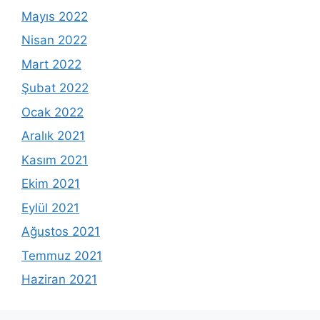
Mayıs 2022
Nisan 2022
Mart 2022
Şubat 2022
Ocak 2022
Aralık 2021
Kasım 2021
Ekim 2021
Eylül 2021
Ağustos 2021
Temmuz 2021
Haziran 2021