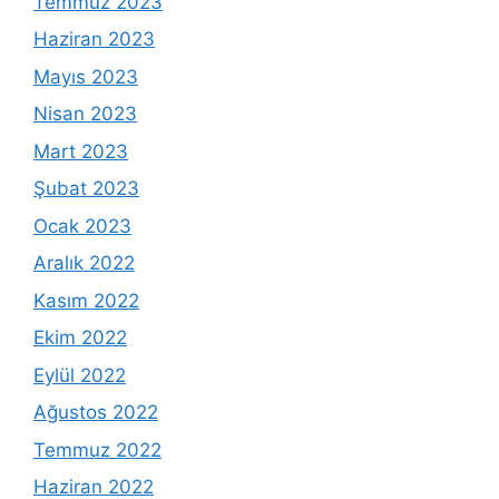
Temmuz 2023
Haziran 2023
Mayıs 2023
Nisan 2023
Mart 2023
Şubat 2023
Ocak 2023
Aralık 2022
Kasım 2022
Ekim 2022
Eylül 2022
Ağustos 2022
Temmuz 2022
Haziran 2022