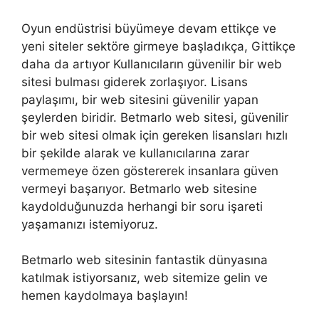
Oyun endüstrisi büyümeye devam ettikçe ve
yeni siteler sektöre girmeye başladıkça, Gittikçe
daha da artıyor Kullanıcıların güvenilir bir web
sitesi bulması giderek zorlaşıyor. Lisans
paylaşımı, bir web sitesini güvenilir yapan
şeylerden biridir. Betmarlo web sitesi, güvenilir
bir web sitesi olmak için gereken lisansları hızlı
bir şekilde alarak ve kullanıcılarına zarar
vermemeye özen göstererek insanlara güven
vermeyi başarıyor. Betmarlo web sitesine
kaydolduğunuzda herhangi bir soru işareti
yaşamanızı istemiyoruz.
Betmarlo web sitesinin fantastik dünyasına
katılmak istiyorsanız, web sitemize gelin ve
hemen kaydolmaya başlayın!