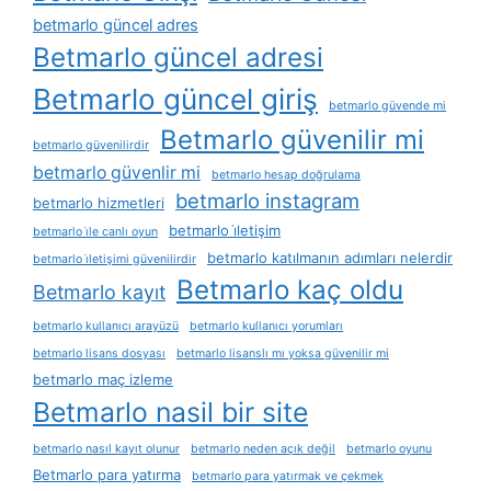
betmarlo güncel adres
Betmarlo güncel adresi
Betmarlo güncel giriş
betmarlo güvende mi
Betmarlo güvenilir mi
betmarlo güvenilirdir
betmarlo güvenlir mi
betmarlo hesap doğrulama
betmarlo instagram
betmarlo hizmetleri
betmarlo i̇letişim
betmarlo i̇le canlı oyun
betmarlo katılmanın adımları nelerdir
betmarlo i̇letişimi güvenilirdir
Betmarlo kaç oldu
Betmarlo kayıt
betmarlo kullanıcı arayüzü
betmarlo kullanıcı yorumları
betmarlo lisans dosyası
betmarlo lisanslı mı yoksa güvenilir mi
betmarlo maç izleme
Betmarlo nasil bir site
betmarlo nasıl kayıt olunur
betmarlo neden açık değil
betmarlo oyunu
Betmarlo para yatırma
betmarlo para yatırmak ve çekmek