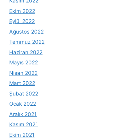
Kasım 2022
Ekim 2022
Eylül 2022
Ağustos 2022
Temmuz 2022
Haziran 2022
Mayıs 2022
Nisan 2022
Mart 2022
Şubat 2022
Ocak 2022
Aralık 2021
Kasım 2021
Ekim 2021