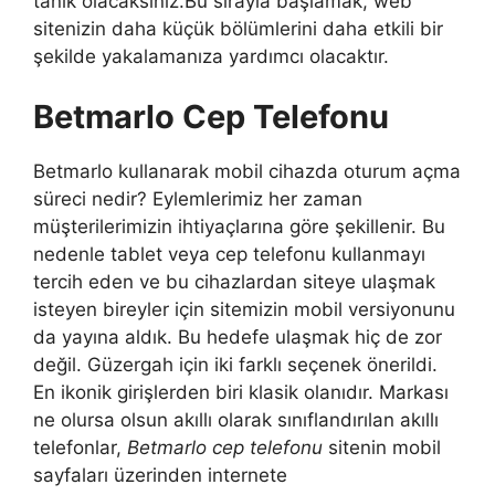
tanık olacaksınız.Bu sırayla başlamak, web
sitenizin daha küçük bölümlerini daha etkili bir
şekilde yakalamanıza yardımcı olacaktır.
Betmarlo Cep Telefonu
Betmarlo kullanarak mobil cihazda oturum açma
süreci nedir? Eylemlerimiz her zaman
müşterilerimizin ihtiyaçlarına göre şekillenir. Bu
nedenle tablet veya cep telefonu kullanmayı
tercih eden ve bu cihazlardan siteye ulaşmak
isteyen bireyler için sitemizin mobil versiyonunu
da yayına aldık. Bu hedefe ulaşmak hiç de zor
değil. Güzergah için iki farklı seçenek önerildi.
En ikonik girişlerden biri klasik olanıdır. Markası
ne olursa olsun akıllı olarak sınıflandırılan akıllı
telefonlar,
Betmarlo cep telefonu
sitenin mobil
sayfaları üzerinden internete