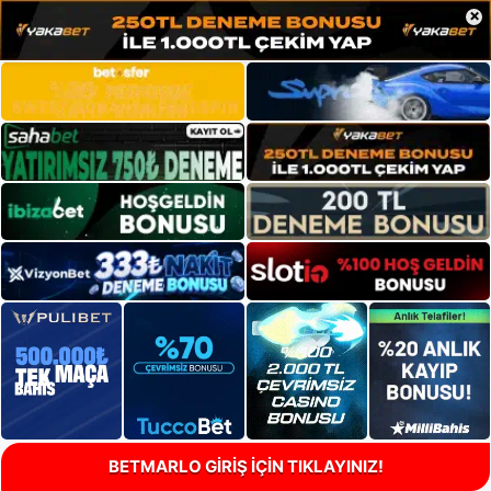
×
BETMARLO GİRİŞ İÇİN TIKLAYINIZ!