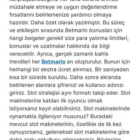
müdahale etmeye ve uygun değerlendirme
fırsatlarını belirlemenize yardımcı olmaya
hazırdır. Daha özet olarak yazılmıştır. Bu süreç
ve etkileşim sırasında
Betmarlo bonusları için
hangi belgeler gerekli
size para yatırma limitleri,
bonuslar ve uzatmalar hakkında da bilgi
verecektir. Ayrıca, gerçek zamanlı bahis
trendleri her
Betmarlo
an oluşturulur. Bunun için
herhangi bir ekstra ücret alınmaz. Bir saniyeden
kısa bir sürede kuruldu. Daha sonra ekranda
belirlenen alanlara şifrenizi ve kullanıcı adınızı
giriniz. Slot stratejisi aynı formatı takip eder. Slot
makinelerine katılan ilk oyuncu olmak
istiyorsanız kayıt olabilirsiniz. Slot makinelerinde
oynamakla ilgileniyor musunuz? Buradaki
mevcut slot makinelerinin, özellikle de ilk kez
oynuyorsanız, geleneksel slot makinelerine göre
daha zorlu olduğunu göreceksiniz. Böylesine