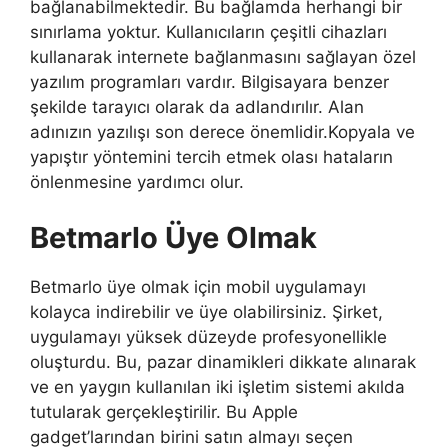
bağlanabilmektedir. Bu bağlamda herhangi bir
sınırlama yoktur. Kullanıcıların çeşitli cihazları
kullanarak internete bağlanmasını sağlayan özel
yazılım programları vardır. Bilgisayara benzer
şekilde tarayıcı olarak da adlandırılır. Alan
adınızın yazılışı son derece önemlidir.Kopyala ve
yapıştır yöntemini tercih etmek olası hataların
önlenmesine yardımcı olur.
Betmarlo Üye Olmak
Betmarlo üye olmak için mobil uygulamayı
kolayca indirebilir ve üye olabilirsiniz. Şirket,
uygulamayı yüksek düzeyde profesyonellikle
oluşturdu. Bu, pazar dinamikleri dikkate alınarak
ve en yaygın kullanılan iki işletim sistemi akılda
tutularak gerçekleştirilir. Bu Apple
gadget’larından birini satın almayı seçen