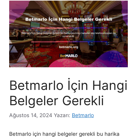
Betmarlo İçin Hangi
Belgeler Gerekli
Ağustos 14, 2024
Yazarı:
Betmarlo
Betmarlo için hangi belgeler gerekli bu harika