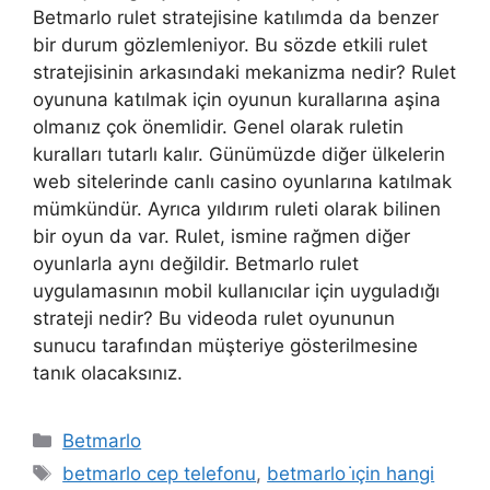
Betmarlo rulet stratejisine katılımda da benzer
bir durum gözlemleniyor. Bu sözde etkili rulet
stratejisinin arkasındaki mekanizma nedir? Rulet
oyununa katılmak için oyunun kurallarına aşina
olmanız çok önemlidir. Genel olarak ruletin
kuralları tutarlı kalır. Günümüzde diğer ülkelerin
web sitelerinde canlı casino oyunlarına katılmak
mümkündür. Ayrıca yıldırım ruleti olarak bilinen
bir oyun da var. Rulet, ismine rağmen diğer
oyunlarla aynı değildir. Betmarlo rulet
uygulamasının mobil kullanıcılar için uyguladığı
strateji nedir? Bu videoda rulet oyununun
sunucu tarafından müşteriye gösterilmesine
tanık olacaksınız.
Kategoriler
Betmarlo
Etiketler
betmarlo cep telefonu
,
betmarlo i̇çin hangi