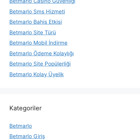
Betmarlo Casino Güvenliği
Betmarlo Sms Hizmeti
Betmarlo Bahis Etkisi
Betmarlo Site Türü
Betmarlo Mobil İndirme
Betmarlo Ödeme Kolaylığı
Betmarlo Site Popülerliği
Betmarlo Kolay Üyelik
Kategoriler
Betmarlo
Betmarlo Giriş