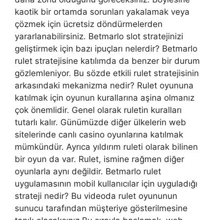
kaotik bir ortamda sorunları yakalamak veya
çözmek için ücretsiz döndürmelerden
yararlanabilirsiniz. Betmarlo slot stratejinizi
geliştirmek için bazı ipuçları nelerdir? Betmarlo
rulet stratejisine katılımda da benzer bir durum
gözlemleniyor. Bu sözde etkili rulet stratejisinin
arkasındaki mekanizma nedir? Rulet oyununa
katılmak için oyunun kurallarına aşina olmanız
çok önemlidir. Genel olarak ruletin kuralları
tutarlı kalır. Günümüzde diğer ülkelerin web
sitelerinde canlı casino oyunlarına katılmak
mümkündür. Ayrıca yıldırım ruleti olarak bilinen
bir oyun da var. Rulet, ismine rağmen diğer
oyunlarla aynı değildir. Betmarlo rulet
uygulamasının mobil kullanıcılar için uyguladığı
strateji nedir? Bu videoda rulet oyununun
sunucu tarafından müşteriye gösterilmesine