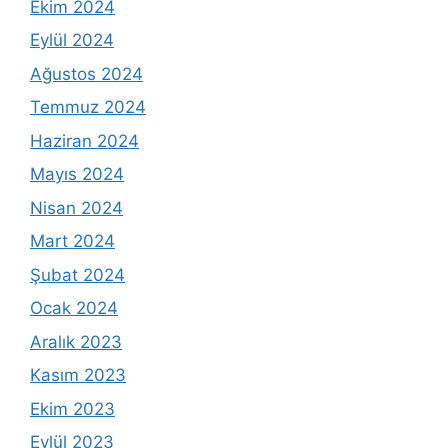
Ekim 2024
Eylül 2024
Ağustos 2024
Temmuz 2024
Haziran 2024
Mayıs 2024
Nisan 2024
Mart 2024
Şubat 2024
Ocak 2024
Aralık 2023
Kasım 2023
Ekim 2023
Eylül 2023