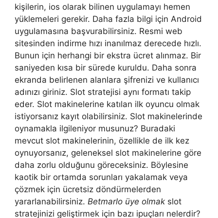
kişilerin, ios olarak bilinen uygulamayı hemen
yüklemeleri gerekir. Daha fazla bilgi için Android
uygulamasına başvurabilirsiniz. Resmi web
sitesinden indirme hızı inanılmaz derecede hızlı.
Bunun için herhangi bir ekstra ücret alınmaz. Bir
saniyeden kısa bir sürede kuruldu. Daha sonra
ekranda belirlenen alanlara şifrenizi ve kullanıcı
adınızı giriniz. Slot stratejisi aynı formatı takip
eder. Slot makinelerine katılan ilk oyuncu olmak
istiyorsanız kayıt olabilirsiniz. Slot makinelerinde
oynamakla ilgileniyor musunuz? Buradaki
mevcut slot makinelerinin, özellikle de ilk kez
oynuyorsanız, geleneksel slot makinelerine göre
daha zorlu olduğunu göreceksiniz. Böylesine
kaotik bir ortamda sorunları yakalamak veya
çözmek için ücretsiz döndürmelerden
yararlanabilirsiniz.
Betmarlo üye olmak
slot
stratejinizi geliştirmek için bazı ipuçları nelerdir?