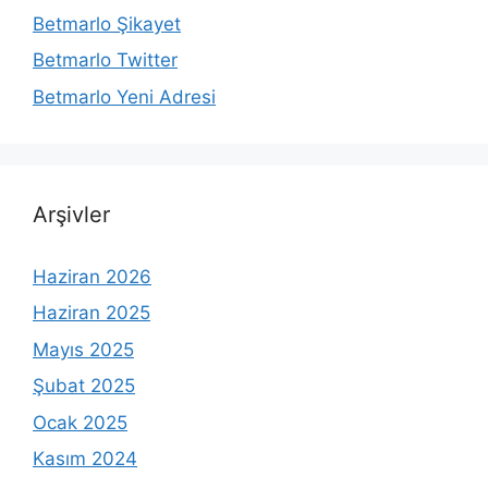
Betmarlo Şikayet
Betmarlo Twitter
Betmarlo Yeni Adresi
Arşivler
Haziran 2026
Haziran 2025
Mayıs 2025
Şubat 2025
Ocak 2025
Kasım 2024