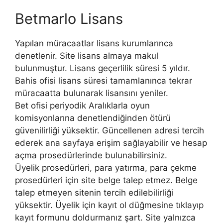
Betmarlo Lisans
Yapılan müracaatlar lisans kurumlarınca
denetlenir. Site lisans almaya makul
bulunmuştur. Lisans geçerlilik süresi 5 yıldır.
Bahis ofisi lisans süresi tamamlanınca tekrar
müracaatta bulunarak lisansını yeniler.
Bet ofisi periyodik Aralıklarla oyun
komisyonlarına denetlendiğinden ötürü
güvenilirliği yüksektir. Güncellenen adresi tercih
ederek ana sayfaya erişim sağlayabilir ve hesap
açma prosedürlerinde bulunabilirsiniz.
Üyelik prosedürleri, para yatırma, para çekme
prosedürleri için site belge talep etmez. Belge
talep etmeyen sitenin tercih edilebilirliği
yüksektir. Üyelik için kayıt ol düğmesine tıklayıp
kayıt formunu doldurmanız şart. Site yalnızca