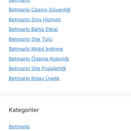
Betmarlo Casino Güvenliği
Betmarlo Sms Hizmeti
Betmarlo Bahis Etkisi
Betmarlo Site Türü
Betmarlo Mobil İndirme
Betmarlo Ödeme Kolaylığı
Betmarlo Site Popülerliği
Betmarlo Kolay Üyelik
Kategoriler
Betmarlo