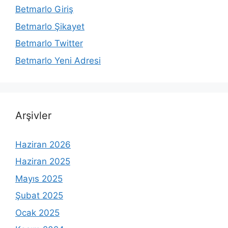
Betmarlo Giriş
Betmarlo Şikayet
Betmarlo Twitter
Betmarlo Yeni Adresi
Arşivler
Haziran 2026
Haziran 2025
Mayıs 2025
Şubat 2025
Ocak 2025