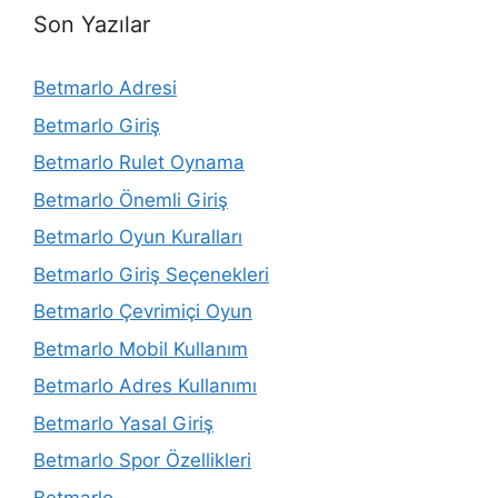
Son Yazılar
Betmarlo Adresi
Betmarlo Giriş
Betmarlo Rulet Oynama
Betmarlo Önemli Giriş
Betmarlo Oyun Kuralları
Betmarlo Giriş Seçenekleri
Betmarlo Çevrimiçi Oyun
Betmarlo Mobil Kullanım
Betmarlo Adres Kullanımı
Betmarlo Yasal Giriş
Betmarlo Spor Özellikleri
Betmarlo