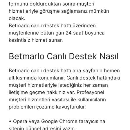
formunu doldurduktan sonra müşteri
hizmetleriyle görüşme sağlamanız mümkün
olacak.
Betmarlo canlı destek hattı üzerinden
müşterilerine bütün gün 24 saat boyunca
kesintisiz hizmet sunar.
Betmarlo Canlı Destek Nasıl
Betmarlo canlı destek hattı ana sayfanın hemen
alt kısmında konumlanır. Canlı destek hattındaki
müşteri hizmetleriyle istediğiniz her zaman
iletişime geçme hakkınız var. Profesyonel
müşteri hizmetleri vasıtası ile kullanıcıların
problemleri çözüme kavuşturulur.
• Opera veya Google Chrome tarayıcısına
sitenin güncel adresini yazın.