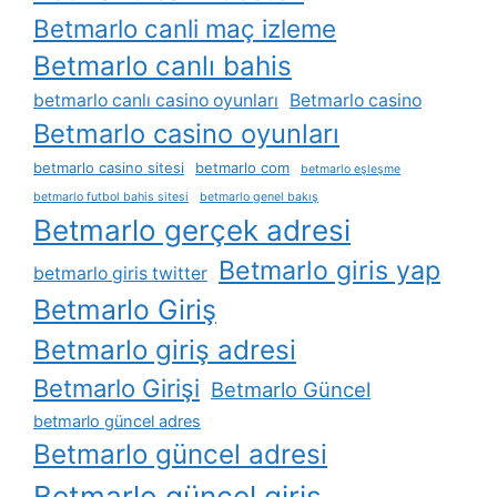
Betmarlo canli maç izleme
Betmarlo canlı bahis
betmarlo canlı casino oyunları
Betmarlo casino
Betmarlo casino oyunları
betmarlo casino sitesi
betmarlo com
betmarlo eşleşme
betmarlo futbol bahis sitesi
betmarlo genel bakış
Betmarlo gerçek adresi
Betmarlo giris yap
betmarlo giris twitter
Betmarlo Giriş
Betmarlo giriş adresi
Betmarlo Girişi
Betmarlo Güncel
betmarlo güncel adres
Betmarlo güncel adresi
Betmarlo güncel giriş