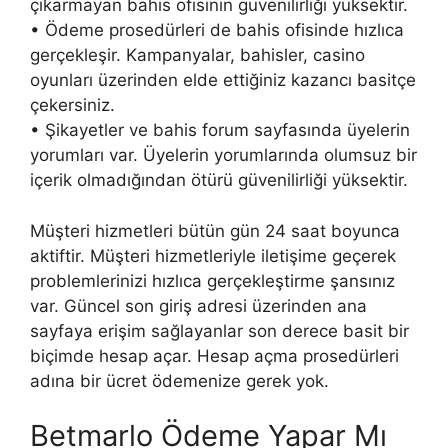
çıkarmayan bahis ofisinin güvenilirliği yüksektir.
• Ödeme prosedürleri de bahis ofisinde hızlıca
gerçekleşir. Kampanyalar, bahisler, casino
oyunları üzerinden elde ettiğiniz kazancı basitçe
çekersiniz.
• Şikayetler ve bahis forum sayfasında üyelerin
yorumları var. Üyelerin yorumlarında olumsuz bir
içerik olmadığından ötürü güvenilirliği yüksektir.
Müşteri hizmetleri bütün gün 24 saat boyunca
aktiftir. Müşteri hizmetleriyle iletişime geçerek
problemlerinizi hızlıca gerçekleştirme şansınız
var. Güncel son giriş adresi üzerinden ana
sayfaya erişim sağlayanlar son derece basit bir
biçimde hesap açar. Hesap açma prosedürleri
adına bir ücret ödemenize gerek yok.
Betmarlo Ödeme Yapar Mı