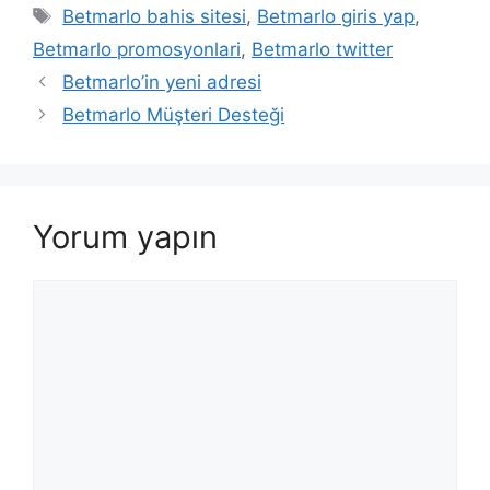
Etiketler
Betmarlo bahis sitesi
,
Betmarlo giris yap
,
Betmarlo promosyonlari
,
Betmarlo twitter
Betmarlo’in yeni adresi
Betmarlo Müşteri Desteği
Yorum yapın
Yorum