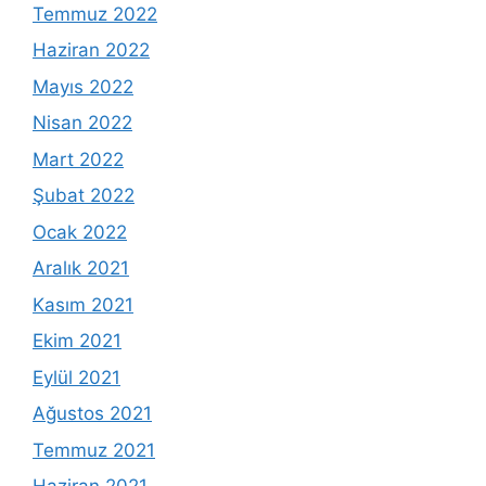
Temmuz 2022
Haziran 2022
Mayıs 2022
Nisan 2022
Mart 2022
Şubat 2022
Ocak 2022
Aralık 2021
Kasım 2021
Ekim 2021
Eylül 2021
Ağustos 2021
Temmuz 2021