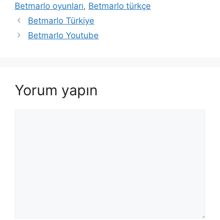
Betmarlo oyunları
,
Betmarlo türkçe
Betmarlo Türkiye
Betmarlo Youtube
Yorum yapın
Yorum