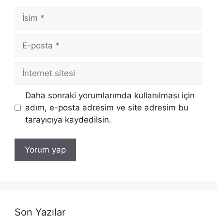
İsim
E-
posta
İnternet
sitesi
Daha sonraki yorumlarımda kullanılması için
adım, e-posta adresim ve site adresim bu
tarayıcıya kaydedilsin.
Son Yazılar