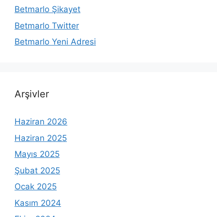
Betmarlo Şikayet
Betmarlo Twitter
Betmarlo Yeni Adresi
Arşivler
Haziran 2026
Haziran 2025
Mayıs 2025
Şubat 2025
Ocak 2025
Kasım 2024