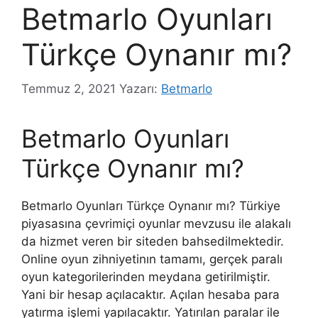
Betmarlo Oyunları
Türkçe Oynanır mı?
Temmuz 2, 2021
Yazarı:
Betmarlo
Betmarlo Oyunları
Türkçe Oynanır mı?
Betmarlo Oyunları Türkçe Oynanır mı? Türkiye
piyasasına çevrimiçi oyunlar mevzusu ile alakalı
da hizmet veren bir siteden bahsedilmektedir.
Online oyun zihniyetinın tamamı, gerçek paralı
oyun kategorilerinden meydana getirilmiştir.
Yani bir hesap açılacaktır. Açılan hesaba para
yatırma işlemi yapılacaktır. Yatırılan paralar ile