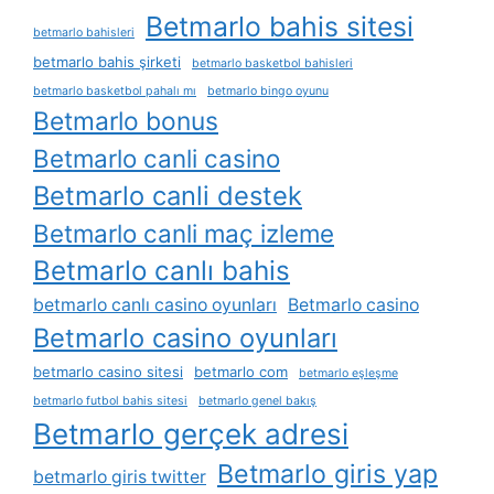
Betmarlo bahis sitesi
betmarlo bahisleri
betmarlo bahis şirketi
betmarlo basketbol bahisleri
betmarlo basketbol pahalı mı
betmarlo bingo oyunu
Betmarlo bonus
Betmarlo canli casino
Betmarlo canli destek
Betmarlo canli maç izleme
Betmarlo canlı bahis
betmarlo canlı casino oyunları
Betmarlo casino
Betmarlo casino oyunları
betmarlo casino sitesi
betmarlo com
betmarlo eşleşme
betmarlo futbol bahis sitesi
betmarlo genel bakış
Betmarlo gerçek adresi
Betmarlo giris yap
betmarlo giris twitter