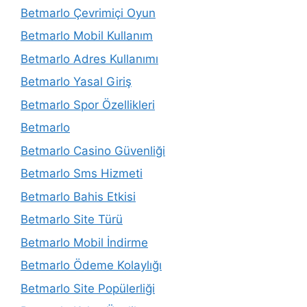
Betmarlo Çevrimiçi Oyun
Betmarlo Mobil Kullanım
Betmarlo Adres Kullanımı
Betmarlo Yasal Giriş
Betmarlo Spor Özellikleri
Betmarlo
Betmarlo Casino Güvenliği
Betmarlo Sms Hizmeti
Betmarlo Bahis Etkisi
Betmarlo Site Türü
Betmarlo Mobil İndirme
Betmarlo Ödeme Kolaylığı
Betmarlo Site Popülerliği