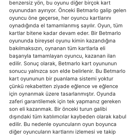
benzersiz yön, bu oyunu diğer birçok kart
oyunundan ayırıyor. Önceki Betmarlo galip gelen
oyuncu öne geçerse, her oyuncu kartlarını
oynadığında el tamamlanmış sayılır. Oyun, tüm
kartlar bitene kadar devam eder. Bir Betmarlo
oyununda bireysel oyunu kimin kazandığına
bakılmaksızın, oynanan tüm kartlarla eli
başarıyla tamamlayan oyuncu, kazanan ilan
edilir. Sonuç olarak, Betmarlo kart oyununun
sonucu yalnızca son elde belirlenir. Bu Betmarlo
kart oyununun bir puanlama sistemi yoktur
çünkü rekabetten ziyade eğlence ve eğlence
için oynanmak üzere tasarlanmıştır. Oyunda
zaferi garantilemek için tek yapmanız gereken
son eli kazanmak. Bir önceki turun galibi
dışındaki tüm katılımcılar kaybeden olarak kabul
edilir. Bu nedenle oyuncuların oyun boyunca
diğer oyuncuların kartlarını izlemesi ve takip