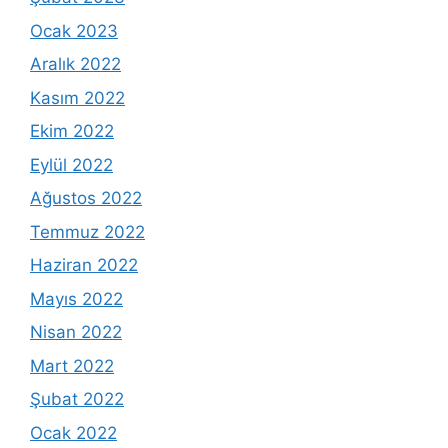
Ocak 2023
Aralık 2022
Kasım 2022
Ekim 2022
Eylül 2022
Ağustos 2022
Temmuz 2022
Haziran 2022
Mayıs 2022
Nisan 2022
Mart 2022
Şubat 2022
Ocak 2022