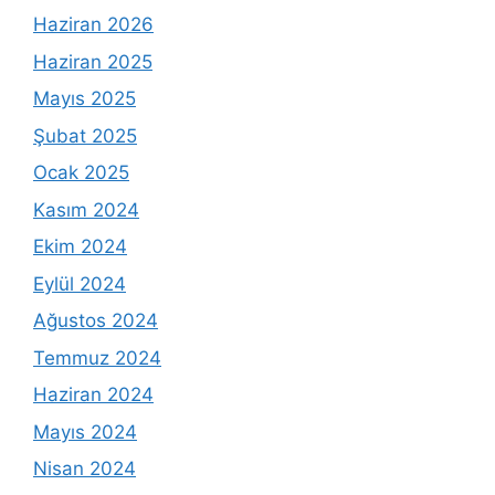
Haziran 2026
Haziran 2025
Mayıs 2025
Şubat 2025
Ocak 2025
Kasım 2024
Ekim 2024
Eylül 2024
Ağustos 2024
Temmuz 2024
Haziran 2024
Mayıs 2024
Nisan 2024