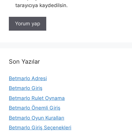
tarayıcıya kaydedilsin.
Son Yazılar
Betmarlo Adresi
Betmarlo Giriş
Betmarlo Rulet Oynama
Betmarlo Önemli Giriş
Betmarlo Oyun Kuralları
Betmarlo Giriş Seçenekleri