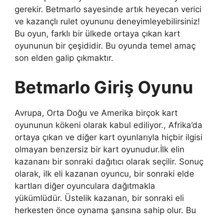
gerekir. Betmarlo sayesinde artık heyecan verici
ve kazançlı rulet oyununu deneyimleyebilirsiniz!
Bu oyun, farklı bir ülkede ortaya çıkan kart
oyununun bir çeşididir. Bu oyunda temel amaç
son elden galip çıkmaktır.
Betmarlo Giriş Oyunu
Avrupa, Orta Doğu ve Amerika birçok kart
oyununun kökeni olarak kabul ediliyor., Afrika’da
ortaya çıkan ve diğer kart oyunlarıyla hiçbir ilgisi
olmayan benzersiz bir kart oyunudur.İlk elin
kazananı bir sonraki dağıtıcı olarak seçilir. Sonuç
olarak, ilk eli kazanan oyuncu, bir sonraki elde
kartları diğer oyunculara dağıtmakla
yükümlüdür. Üstelik kazanan, bir sonraki eli
herkesten önce oynama şansına sahip olur. Bu