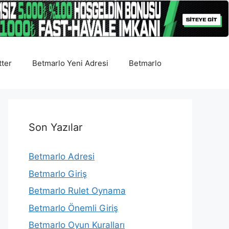
tter
Betmarlo Yeni Adresi
Betmarlo
Son Yazılar
Betmarlo Adresi
Betmarlo Giriş
Betmarlo Rulet Oynama
Betmarlo Önemli Giriş
Betmarlo Oyun Kuralları