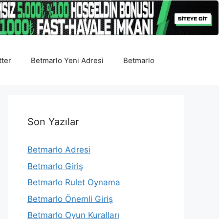
tter
Betmarlo Yeni Adresi
Betmarlo
Son Yazılar
Betmarlo Adresi
Betmarlo Giriş
Betmarlo Rulet Oynama
Betmarlo Önemli Giriş
Betmarlo Oyun Kuralları