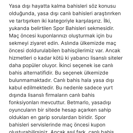
Yasa dışı hayatta kalma bahisleri söz konusu
olduğunda, yasa dışı canlı bahisleri araştırırken
ve tartışırken iki kategoriyle karşılaşırız. İlki,
yukarıda belirtilen Spor Bahisleri sekmesidir.
Maç öncesi kuponlarınızı oluşturmak için bu
sekmeyi ziyaret edin. Aslında ülkemizde maç
öncesi doldurulabilen bahisçilerimiz var. Ancak
hizmetleri o kadar kötü ki yabancı lisanslı siteler
daha popüler oluyor. İkinci seçenek ise canlı
bahis alternatifidir. Bu seçenek ülkemizde
bulunmamaktadır. Canlı bahis hala yasa dışı
kabul edilmektedir. Bu nedenle sadece yurt
dışında lisanslı firmaların canlı bahis
fonksiyonları mevcuttur. Betmarlo, yasadışı
oyuncuların bir sitede hesap açarken sahip
oldukları en garip sorulardan biridir. Spor
bahisleri servislerinde maç öncesi kupon
oluşturabilirsiniz. Ancak asıl fark, canlı bahis