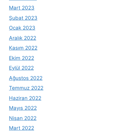
Mart 2023
Şubat 2023
Ocak 2023
Aralık 2022
Kasım 2022
Ekim 2022
Eylül 2022
Ağustos 2022
Temmuz 2022
Haziran 2022
Mayıs 2022
Nisan 2022
Mart 2022