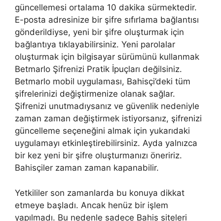
güncellemesi ortalama 10 dakika sürmektedir.
E-posta adresinize bir şifre sıfırlama bağlantısı
gönderildiyse, yeni bir şifre oluşturmak için
bağlantıya tıklayabilirsiniz. Yeni parolalar
oluşturmak için bilgisayar sürümünü kullanmak
Betmarlo Şifrenizi Pratik İpuçları değilsiniz.
Betmarlo mobil uygulaması, Bahisçi’deki tüm
şifrelerinizi değiştirmenize olanak sağlar.
Şifrenizi unutmadıysanız ve güvenlik nedeniyle
zaman zaman değiştirmek istiyorsanız, şifrenizi
güncelleme seçeneğini almak için yukarıdaki
uygulamayı etkinleştirebilirsiniz. Ayda yalnızca
bir kez yeni bir şifre oluşturmanızı öneririz.
Bahisçiler zaman zaman kapanabilir.
Yetkililer son zamanlarda bu konuya dikkat
etmeye başladı. Ancak henüz bir işlem
yapılmadı. Bu nedenle sadece Bahis siteleri