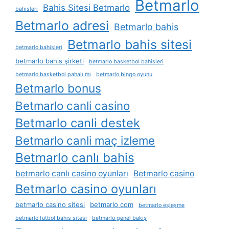
Betmarlo
Bahis Sitesi Betmarlo
bahisleri
Betmarlo adresi
Betmarlo bahis
Betmarlo bahis sitesi
betmarlo bahisleri
betmarlo bahis şirketi
betmarlo basketbol bahisleri
betmarlo basketbol pahalı mı
betmarlo bingo oyunu
Betmarlo bonus
Betmarlo canli casino
Betmarlo canli destek
Betmarlo canli maç izleme
Betmarlo canlı bahis
betmarlo canlı casino oyunları
Betmarlo casino
Betmarlo casino oyunları
betmarlo casino sitesi
betmarlo com
betmarlo eşleşme
betmarlo futbol bahis sitesi
betmarlo genel bakış