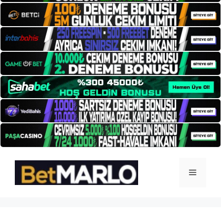
İçeriğe
atla
Menü