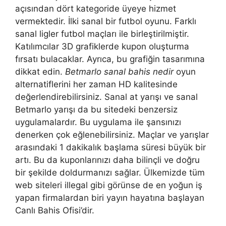
açısından dört kategoride üyeye hizmet
vermektedir. İlki sanal bir futbol oyunu. Farklı
sanal ligler futbol maçları ile birleştirilmiştir.
Katılımcılar 3D grafiklerde kupon oluşturma
fırsatı bulacaklar. Ayrıca, bu grafiğin tasarımına
dikkat edin.
Betmarlo sanal bahis nedir
oyun
alternatiflerini her zaman HD kalitesinde
değerlendirebilirsiniz. Sanal at yarışı ve sanal
Betmarlo yarışı da bu sitedeki benzersiz
uygulamalardır. Bu uygulama ile şansınızı
denerken çok eğlenebilirsiniz. Maçlar ve yarışlar
arasındaki 1 dakikalık başlama süresi büyük bir
artı. Bu da kuponlarınızı daha bilinçli ve doğru
bir şekilde doldurmanızı sağlar. Ülkemizde tüm
web siteleri illegal gibi görünse de en yoğun iş
yapan firmalardan biri yayın hayatına başlayan
Canlı Bahis Ofisi’dir.