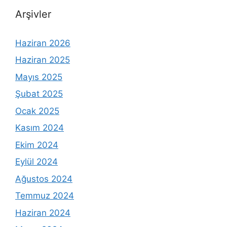
Arşivler
Haziran 2026
Haziran 2025
Mayıs 2025
Şubat 2025
Ocak 2025
Kasım 2024
Ekim 2024
Eylül 2024
Ağustos 2024
Temmuz 2024
Haziran 2024