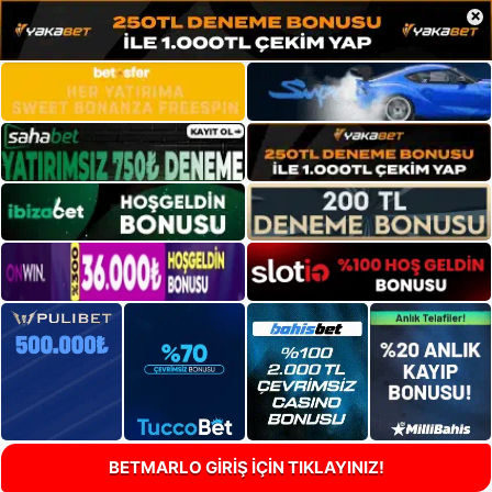
×
BETMARLO GİRİŞ İÇİN TIKLAYINIZ!