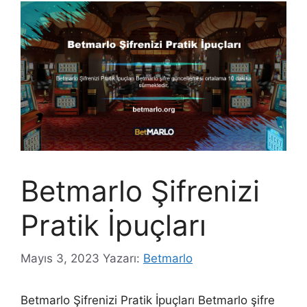
Betmarlo Şifrenizi
Pratik İpuçları
Mayıs 3, 2023
Yazarı:
Betmarlo
Betmarlo Şifrenizi Pratik İpuçları Betmarlo şifre