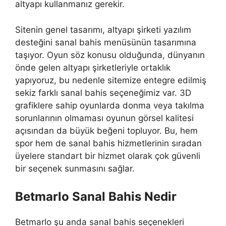
altyapı kullanmanız gerekir.
Sitenin genel tasarımı, altyapı şirketi yazılım
desteğini sanal bahis menüsünün tasarımına
taşıyor. Oyun söz konusu olduğunda, dünyanın
önde gelen altyapı şirketleriyle ortaklık
yapıyoruz, bu nedenle sitemize entegre edilmiş
sekiz farklı sanal bahis seçeneğimiz var. 3D
grafiklere sahip oyunlarda donma veya takılma
sorunlarının olmaması oyunun görsel kalitesi
açısından da büyük beğeni topluyor. Bu, hem
spor hem de sanal bahis hizmetlerinin sıradan
üyelere standart bir hizmet olarak çok güvenli
bir seçenek sunmasını sağlar.
Betmarlo Sanal Bahis Nedir
Betmarlo şu anda sanal bahis seçenekleri