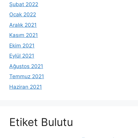
Şubat 2022
Ocak 2022
Aralık 2021
Kasım 2021
Ekim 2021
Eylül 2021
Ağustos 2021
Temmuz 2021
Haziran 2021
Etiket Bulutu