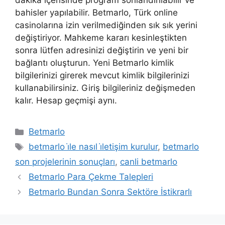
dakika içerisinde program sonlandırılabilir ve
bahisler yapılabilir. Betmarlo, Türk online
casinolarına izin verilmediğinden sık sık yerini
değiştiriyor. Mahkeme kararı kesinleştikten
sonra lütfen adresinizi değiştirin ve yeni bir
bağlantı oluşturun. Yeni Betmarlo kimlik
bilgilerinizi girerek mevcut kimlik bilgilerinizi
kullanabilirsiniz. Giriş bilgileriniz değişmeden
kalır. Hesap geçmişi aynı.
Kategoriler
Betmarlo
Etiketler
betmarlo i̇le nasıl i̇letişim kurulur
,
betmarlo
son projelerinin sonuçları
,
canli betmarlo
Betmarlo Para Çekme Talepleri
Betmarlo Bundan Sonra Sektöre İstikrarlı