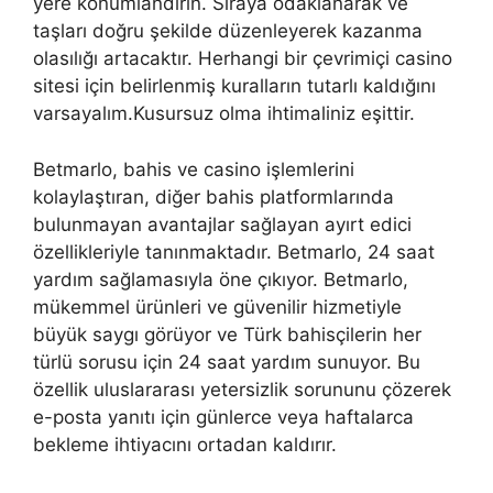
yere konumlandırın. Sıraya odaklanarak ve
taşları doğru şekilde düzenleyerek kazanma
olasılığı artacaktır. Herhangi bir çevrimiçi casino
sitesi için belirlenmiş kuralların tutarlı kaldığını
varsayalım.Kusursuz olma ihtimaliniz eşittir.
Betmarlo, bahis ve casino işlemlerini
kolaylaştıran, diğer bahis platformlarında
bulunmayan avantajlar sağlayan ayırt edici
özellikleriyle tanınmaktadır. Betmarlo, 24 saat
yardım sağlamasıyla öne çıkıyor. Betmarlo,
mükemmel ürünleri ve güvenilir hizmetiyle
büyük saygı görüyor ve Türk bahisçilerin her
türlü sorusu için 24 saat yardım sunuyor. Bu
özellik uluslararası yetersizlik sorununu çözerek
e-posta yanıtı için günlerce veya haftalarca
bekleme ihtiyacını ortadan kaldırır.