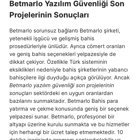
Betmarlo Yazılım Güvenliği Son
Projelerinin Sonuçları
Betmarlo sorunsuz bağlantı Betmarlo şirketi,
yetenekli işgücü ve gelişmiş bahis
prosedürleriyle ünlüdür. Ayrıca cömert oranları
ve geniş bahis seçenekleri yelpazesiyle de
dikkat çekiyor. Özellikle Türk sisteminin
eksiklikleri nedeniyle bahis şirketlerinin yabancı
bahisçilere ilgi duyduğu açıkça görülüyor. Ancak
Betmarlo yazılım güvenliği son projelerinin
sonuçları
sektördeki en uygun oranlardan
bazılarını sunmaktadır. Betmarlo Bahis para
yatırma ve çekme konusunda geniş bir seçenek
yelpazesi sunar. Betmarlo, profesyonel bir
altyapı üzerine kurulu sunmakta ve bu hizmetler
için herhangi bir ücret talep etmemektedir. 10