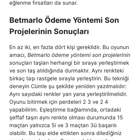
eğlenme fırsatları da sunar.
Betmarlo Ödeme Yöntemi Son
Projelerinin Sonuçları
En az iki, en fazla dört kişi gereklidir. Bu oyunun
amacı,
Betmarlo ödeme yöntemi son projelerinin
sonuçları
taşları herhangi bir sıraya yerleştirmek
ve son taş atıldığında durmaktır. Aynı renkteki
birkaç taşı rastgele sırayla yerleştirin. Bu tekniği
deneyin Cümle şu şekilde yeniden yazılmalıdır:
Aynı sayıdaki renkler yan yana yerleştirilmelidir.
Oyunu bitirmek için perdeleri 2 3 ve 2 4
yapabilirim. Eşleştirme bağlamında, ortadaki
şeffaf taşın aynı renkte olması durumunda 15
maçtan yalnızca 5i ve 3 maçtan 3ü başarılı
olabilir. Bu taşı elde ettikten sonra dilediğiniz