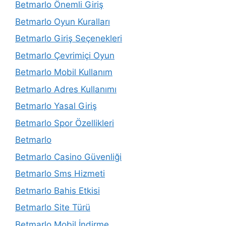
Betmarlo Önemli Giriş
Betmarlo Oyun Kuralları
Betmarlo Giriş Seçenekleri
Betmarlo Çevrimiçi Oyun
Betmarlo Mobil Kullanım
Betmarlo Adres Kullanımı
Betmarlo Yasal Giriş
Betmarlo Spor Özellikleri
Betmarlo
Betmarlo Casino Güvenliği
Betmarlo Sms Hizmeti
Betmarlo Bahis Etkisi
Betmarlo Site Türü
Betmarlo Mobil İndirme