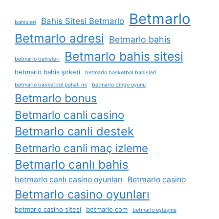
Betmarlo
Bahis Sitesi Betmarlo
bahisleri
Betmarlo adresi
Betmarlo bahis
Betmarlo bahis sitesi
betmarlo bahisleri
betmarlo bahis şirketi
betmarlo basketbol bahisleri
betmarlo basketbol pahalı mı
betmarlo bingo oyunu
Betmarlo bonus
Betmarlo canli casino
Betmarlo canli destek
Betmarlo canli maç izleme
Betmarlo canlı bahis
betmarlo canlı casino oyunları
Betmarlo casino
Betmarlo casino oyunları
betmarlo casino sitesi
betmarlo com
betmarlo eşleşme