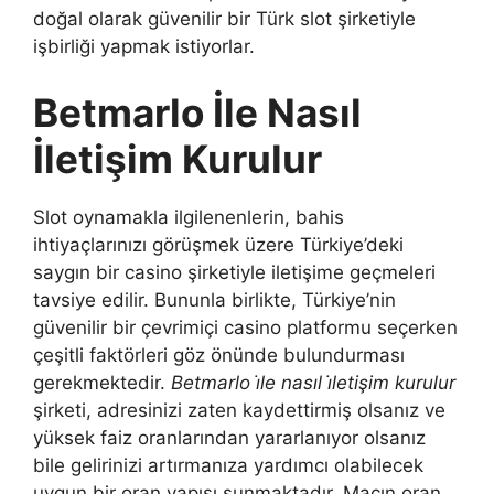
doğal olarak güvenilir bir Türk slot şirketiyle
işbirliği yapmak istiyorlar.
Betmarlo İle Nasıl
İletişim Kurulur
Slot oynamakla ilgilenenlerin, bahis
ihtiyaçlarınızı görüşmek üzere Türkiye’deki
saygın bir casino şirketiyle iletişime geçmeleri
tavsiye edilir. Bununla birlikte, Türkiye’nin
güvenilir bir çevrimiçi casino platformu seçerken
çeşitli faktörleri göz önünde bulundurması
gerekmektedir.
Betmarlo i̇le nasıl i̇letişim kurulur
şirketi, adresinizi zaten kaydettirmiş olsanız ve
yüksek faiz oranlarından yararlanıyor olsanız
bile gelirinizi artırmanıza yardımcı olabilecek
uygun bir oran yapısı sunmaktadır. Maçın oran