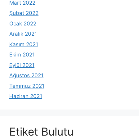
Mart 2022
Şubat 2022
Ocak 2022
Aralık 2021
Kasım 2021
Ekim 2021
Eylül 2021
Ağustos 2021
Temmuz 2021
Haziran 2021
Etiket Bulutu