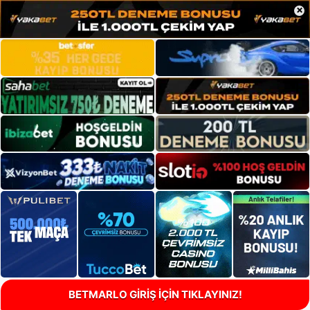
×
BETMARLO GİRİŞ İÇİN TIKLAYINIZ!