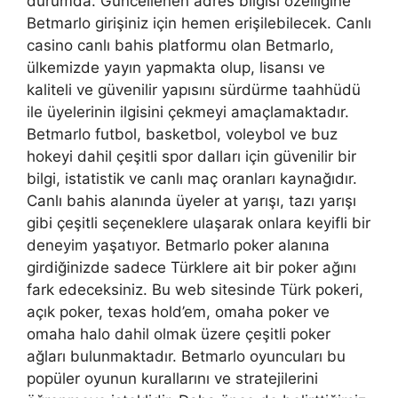
durumda. Güncellenen adres bilgisi özelliğine
Betmarlo girişiniz için hemen erişilebilecek. Canlı
casino canlı bahis platformu olan Betmarlo,
ülkemizde yayın yapmakta olup, lisansı ve
kaliteli ve güvenilir yapısını sürdürme taahhüdü
ile üyelerinin ilgisini çekmeyi amaçlamaktadır.
Betmarlo futbol, ​​basketbol, ​​voleybol ve buz
hokeyi dahil çeşitli spor dalları için güvenilir bir
bilgi, istatistik ve canlı maç oranları kaynağıdır.
Canlı bahis alanında üyeler at yarışı, tazı yarışı
gibi çeşitli seçeneklere ulaşarak onlara keyifli bir
deneyim yaşatıyor. Betmarlo poker alanına
girdiğinizde sadece Türklere ait bir poker ağını
fark edeceksiniz. Bu web sitesinde Türk pokeri,
açık poker, texas hold’em, omaha poker ve
omaha halo dahil olmak üzere çeşitli poker
ağları bulunmaktadır. Betmarlo oyuncuları bu
popüler oyunun kurallarını ve stratejilerini