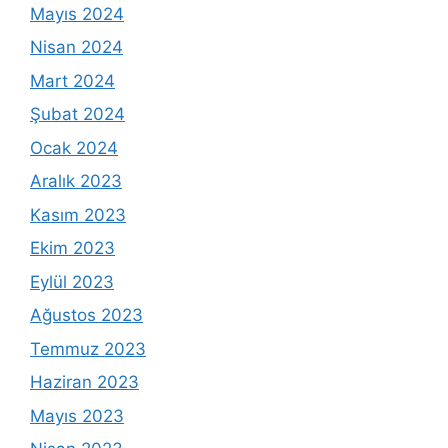
Mayıs 2024
Nisan 2024
Mart 2024
Şubat 2024
Ocak 2024
Aralık 2023
Kasım 2023
Ekim 2023
Eylül 2023
Ağustos 2023
Temmuz 2023
Haziran 2023
Mayıs 2023