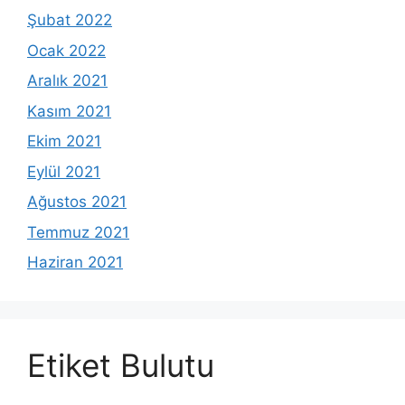
Şubat 2022
Ocak 2022
Aralık 2021
Kasım 2021
Ekim 2021
Eylül 2021
Ağustos 2021
Temmuz 2021
Haziran 2021
Etiket Bulutu