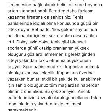
ilerlemesine bağlı olarak belirli bir süre boyunca
artan standart sabit ücretten daha fazlasını
kazanma fırsatına da sahipsiniz. Tenis
bahislerinde iddialı olma konusunda güçlü bir
istek duyan Betmarlo, ‘hoş geldin’ sayfasında
belirli maçlar için yüksek oranları cesurca ilan
etti. Dolayısıyla boks, tenis gibi bireysel
sporlarda günlük takip oranlarının yüksek
olduğunu göz ardı etmemeniz gerektiğinden
siteyi yakından takip etmeniz büyük önem
taşıyor. Spor bahislerinde zıt kuponları bulmak
oldukça zorlayıcı olabilir. Kuponların üzerine
yazarken bunları etkili bir şekilde kullanabilmek
için sahip olduğunuz tüm maçlardan haberdar
olmanız önemlidir. Bu çok zorlayıcı. Ancak
editörlerimizin düzenli olarak güncellenen talep
tahminlerinin yakından takip edilmesi
gerekmektedir.