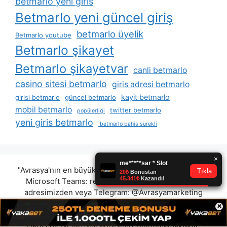
betmarlo yeni giris
Betmarlo yeni güncel giriş
betmarlo üyelik
Betmarlo youtube
Betmarlo şikayet
Betmarlo şikayetvar
canli betmarlo
casino sitesi betmarlo
giris adresi betmarlo
kayit betmarlo
girisi betmarlo
güncel betmarlo
mobil betmarlo
twitter betmarlo
popülerliği
yeni giris betmarlo
betmarlo bahis sürekli
"Avrasya'nın en büyük reklam platformunda olmak için
Microsoft Teams:
reklam@avrasyamarketing.com
adresimizden veya Telegram: @Avrasyamarketing
adresimizden irtibat kurabilirsiniz. (Tek iletişim
×
adreslerimiz teams / telegram ve mail adresimizdir.
Harici hiçbir iletişim adresimiz bulunmamaktadır.