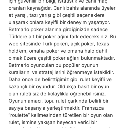
için güvenilir bir bilgi, istatistik ve canlı maç
oranları kaynağıdır. Canlı bahis alanında üyeler
at yarışı, tazı yarışı gibi çeşitli seçeneklere
ulaşarak onlara keyifli bir deneyim yaşatıyor.
Betmarlo poker alanına girdiğinizde sadece
Türklere ait bir poker ağını fark edeceksiniz. Bu
web sitesinde Türk pokeri, açık poker, texas
hold’em, omaha poker ve omaha halo dahil
olmak üzere çeşitli poker ağları bulunmaktadır.
Betmarlo oyuncuları bu popüler oyunun
kurallarını ve stratejilerini öğrenmeye isteklidir.
Daha önce de belirttiğimiz gibi rulet keyifli ve
kazançlı bir oyundur. Oldukça basit bir oyun
olan ruleti siz de kolaylıkla öğrenebilirsiniz.
Oyunun amacı, topu rulet çarkında belirli bir
sayıya başarıyla yerleştirmektir. Fransızca
“roulette” kelimesinden türetilen bir oyun olan
rulet, ismine yakışan heyecan verici bir