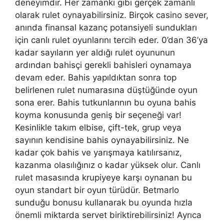
deneyimdir. Her zamanki gibi gerçek zamanlı
olarak rulet oynayabilirsiniz. Birçok casino sever,
anında finansal kazanç potansiyeli sundukları
için canlı rulet oyunlarını tercih eder. 0’dan 36’ya
kadar sayıların yer aldığı rulet oyununun
ardından bahisçi gerekli bahisleri oynamaya
devam eder. Bahis yapıldıktan sonra top
belirlenen rulet numarasına düştüğünde oyun
sona erer. Bahis tutkunlarının bu oyuna bahis
koyma konusunda geniş bir seçeneği var!
Kesinlikle takım elbise, çift-tek, grup veya
sayının kendisine bahis oynayabilirsiniz. Ne
kadar çok bahis ve yarışmaya katılırsanız,
kazanma olasılığınız o kadar yüksek olur. Canlı
rulet masasında krupiyeye karşı oynanan bu
oyun standart bir oyun türüdür. Betmarlo
sunduğu bonusu kullanarak bu oyunda hızla
önemli miktarda servet biriktirebilirsiniz! Ayrıca