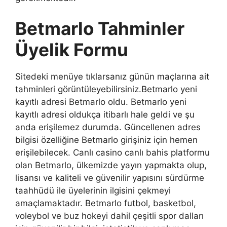
Betmarlo Tahminler
Üyelik Formu
Sitedeki menüye tıklarsanız günün maçlarına ait
tahminleri görüntüleyebilirsiniz.Betmarlo yeni
kayıtlı adresi Betmarlo oldu. Betmarlo yeni
kayıtlı adresi oldukça itibarlı hale geldi ve şu
anda erişilemez durumda. Güncellenen adres
bilgisi özelliğine Betmarlo girişiniz için hemen
erişilebilecek. Canlı casino canlı bahis platformu
olan Betmarlo, ülkemizde yayın yapmakta olup,
lisansı ve kaliteli ve güvenilir yapısını sürdürme
taahhüdü ile üyelerinin ilgisini çekmeyi
amaçlamaktadır. Betmarlo futbol, ​​basketbol, ​​
voleybol ve buz hokeyi dahil çeşitli spor dalları