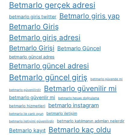
Betmarlo gerçek adresi
Betmarlo giris yap
betmarlo giris twitter
Betmarlo Giriş
Betmarlo giriş adresi
Betmarlo Girişi
Betmarlo Güncel
betmarlo güncel adres
Betmarlo güncel adresi
Betmarlo güncel giriş
betmarlo güvende mi
Betmarlo güvenilir mi
betmarlo güvenilirdir
betmarlo güvenlir mi
betmarlo hesap doğrulama
betmarlo instagram
betmarlo hizmetleri
betmarlo i̇letişim
betmarlo i̇le canlı oyun
betmarlo katılmanın adımları nelerdir
betmarlo i̇letişimi güvenilirdir
Betmarlo kaç oldu
Betmarlo kayıt