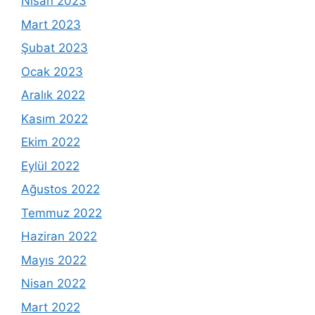
Nisan 2023
Mart 2023
Şubat 2023
Ocak 2023
Aralık 2022
Kasım 2022
Ekim 2022
Eylül 2022
Ağustos 2022
Temmuz 2022
Haziran 2022
Mayıs 2022
Nisan 2022
Mart 2022