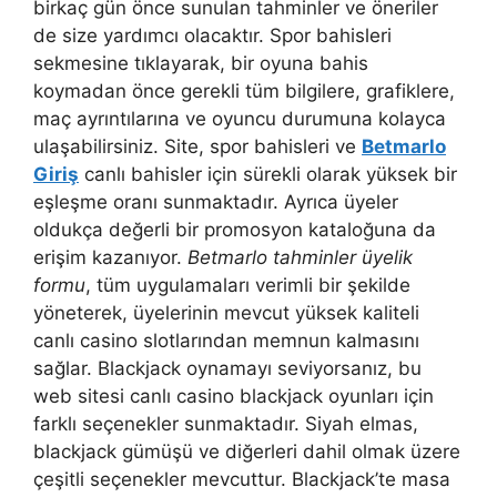
birkaç gün önce sunulan tahminler ve öneriler
de size yardımcı olacaktır. Spor bahisleri
sekmesine tıklayarak, bir oyuna bahis
koymadan önce gerekli tüm bilgilere, grafiklere,
maç ayrıntılarına ve oyuncu durumuna kolayca
ulaşabilirsiniz. Site, spor bahisleri ve
Betmarlo
Giriş
canlı bahisler için sürekli olarak yüksek bir
eşleşme oranı sunmaktadır. Ayrıca üyeler
oldukça değerli bir promosyon kataloğuna da
erişim kazanıyor.
Betmarlo tahminler üyelik
formu
, tüm uygulamaları verimli bir şekilde
yöneterek, üyelerinin mevcut yüksek kaliteli
canlı casino slotlarından memnun kalmasını
sağlar. Blackjack oynamayı seviyorsanız, bu
web sitesi canlı casino blackjack oyunları için
farklı seçenekler sunmaktadır. Siyah elmas,
blackjack gümüşü ve diğerleri dahil olmak üzere
çeşitli seçenekler mevcuttur. Blackjack’te masa