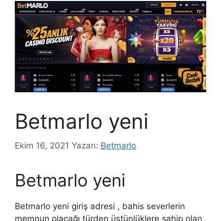
Betmarlo yeni
Ekim 16, 2021
Yazarı:
Betmarlo
Betmarlo yeni
Betmarlo yeni giriş adresi , bahis severlerin
memnun olacağı türden üstünlüklere sahip olan