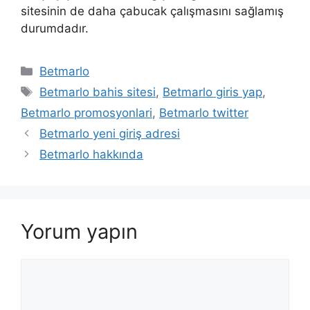
sitesinin de daha çabucak çalışmasını sağlamış
durumdadır.
Kategoriler
Betmarlo
Etiketler
Betmarlo bahis sitesi
,
Betmarlo giris yap
,
Betmarlo promosyonlari
,
Betmarlo twitter
Betmarlo yeni giriş adresi
Betmarlo hakkında
Yorum yapın
Yorum