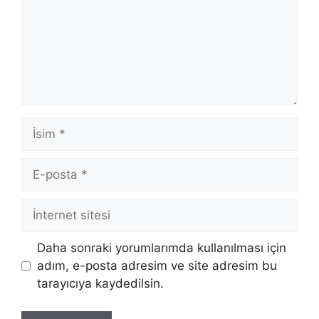
İsim
E-
posta
İnternet
sitesi
Daha sonraki yorumlarımda kullanılması için
adım, e-posta adresim ve site adresim bu
tarayıcıya kaydedilsin.