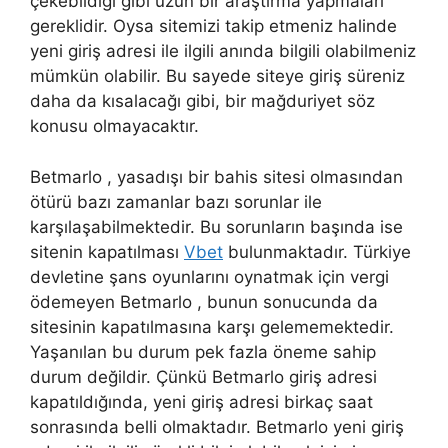
çekebildiği gibi uzun bir araştırma yapmaları
gereklidir. Oysa sitemizi takip etmeniz halinde
yeni giriş adresi ile ilgili anında bilgili olabilmeniz
mümkün olabilir. Bu sayede siteye giriş süreniz
daha da kısalacağı gibi, bir mağduriyet söz
konusu olmayacaktır.
Betmarlo , yasadışı bir bahis sitesi olmasından
ötürü bazı zamanlar bazı sorunlar ile
karşılaşabilmektedir. Bu sorunların başında ise
sitenin kapatılması
Vbet
bulunmaktadır. Türkiye
devletine şans oyunlarını oynatmak için vergi
ödemeyen Betmarlo , bunun sonucunda da
sitesinin kapatılmasına karşı gelememektedir.
Yaşanılan bu durum pek fazla öneme sahip
durum değildir. Çünkü Betmarlo giriş adresi
kapatıldığında, yeni giriş adresi birkaç saat
sonrasında belli olmaktadır. Betmarlo yeni giriş