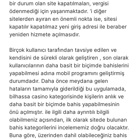
bir durum olan site kapatılmaları, vergisi
ödenmediği için yaşanmaktadır. ’i diğer
sitelerden ayıran en önemli nokta ise, sitesi
kapatılır kapatılmaz yeni giriş adresi ile beraber
yeniden hizmete açılmasıdır.
Birçok kullanıcı tarafından tavsiye edilen ve
kendisini de sürekli olarak geliştiren , son olarak
kullanıcılarının daha basit bir biçimde bahislerini
yapabilmesi adına mobil programını geliştirmiş
durumdadır. Daha önce meydana gelen
hataların tamamıyla giderildiği bu uygulamada,
bilhassa casino kategorisinde kişilerin anlık ve
daha basit bir biçimde bahis yapabilmesinin
önü açılmıştır. ile ilgili daha ayrıntılı bilgili
olabilmeniz açısından, ilk olarak sitede bulunan
bahis kategorilerini incelememiz doğru olacaktır.
Buna göre, üzerinden dahil olabileceğiniz bahis