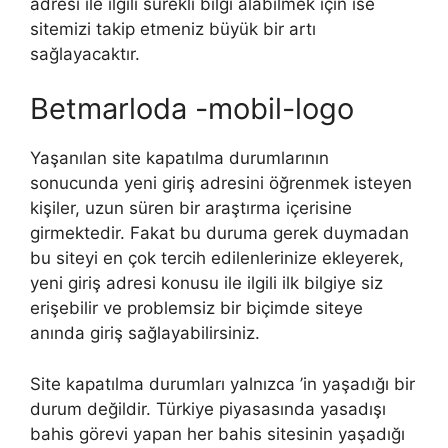
adresi ile ilgili sürekli bilgi alabilmek için ise
sitemizi takip etmeniz büyük bir artı
sağlayacaktır.
Betmarloda -mobil-logo
Yaşanılan site kapatılma durumlarının
sonucunda yeni giriş adresini öğrenmek isteyen
kişiler, uzun süren bir araştırma içerisine
girmektedir. Fakat bu duruma gerek duymadan
bu siteyi en çok tercih edilenlerinize ekleyerek,
yeni giriş adresi konusu ile ilgili ilk bilgiye siz
erişebilir ve problemsiz bir biçimde siteye
anında giriş sağlayabilirsiniz.
Site kapatılma durumları yalnızca ’in yaşadığı bir
durum değildir. Türkiye piyasasında yasadışı
bahis görevi yapan her bahis sitesinin yaşadığı