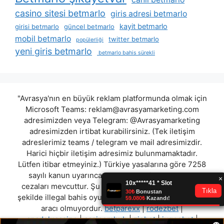
casino sitesi betmarlo
giris adresi betmarlo
kayit betmarlo
girisi betmarlo
güncel betmarlo
mobil betmarlo
twitter betmarlo
popülerliği
yeni giris betmarlo
betmarlo bahis sürekli
"Avrasya'nın en büyük reklam platformunda olmak için
Microsoft Teams:
reklam@avrasyamarketing.com
adresimizden veya Telegram: @Avrasyamarketing
adresimizden irtibat kurabilirsiniz. (Tek iletişim
adreslerimiz teams / telegram ve mail adresimizdir.
Harici hiçbir iletişim adresimiz bulunmamaktadır.
Lütfen itibar etmeyiniz.) Türkiye yasalarına göre 7258
sayılı kanun uyarınca yasa dışı bahis oynamanın
cezaları mevcuttur. Şu an bulunduğunuz site hiç bir
şekilde illegal bahis oyunları oynatmıyor ve oynamaya
aracı olmuyordur.
betparexx
|
rodezbet
|
anadolucasino
|
casinomhub
|
ziobet
|
jugoobet
|