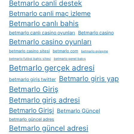
Betmarlo canli destek
Betmarlo canli maç izleme
Betmarlo canlı bahis
betmarlo canlı casino oyunları
Betmarlo casino
Betmarlo casino oyunları
betmarlo casino sitesi
betmarlo com
betmarlo eşleşme
betmarlo futbol bahis sitesi
betmarlo genel bakış
Betmarlo gerçek adresi
Betmarlo giris yap
betmarlo giris twitter
Betmarlo Giriş
Betmarlo giriş adresi
Betmarlo Girişi
Betmarlo Güncel
betmarlo güncel adres
Betmarlo güncel adresi