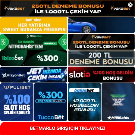
×
BETMARLO GİRİŞ İÇİN TIKLAYINIZ!