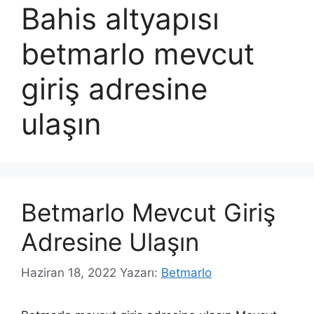
Bahis altyapısı
betmarlo mevcut
giriş adresine
ulaşın
Betmarlo Mevcut Giriş
Adresine Ulaşın
Haziran 18, 2022
Yazarı:
Betmarlo