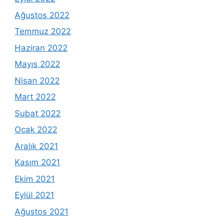
Ağustos 2022
Temmuz 2022
Haziran 2022
Mayıs 2022
Nisan 2022
Mart 2022
Şubat 2022
Ocak 2022
Aralık 2021
Kasım 2021
Ekim 2021
Eylül 2021
Ağustos 2021