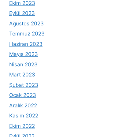
Ekim 2023
Eylül 2023
Ağustos 2023
Temmuz 2023
Haziran 2023
Mayıs 2023
Nisan 2023
Mart 2023
Şubat 2023
Ocak 2023
Aralık 2022
Kasım 2022
Ekim 2022
Eylül 2022