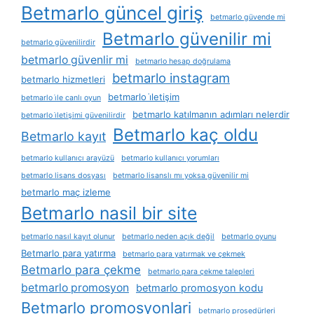
Betmarlo güncel giriş
betmarlo güvende mi
Betmarlo güvenilir mi
betmarlo güvenilirdir
betmarlo güvenlir mi
betmarlo hesap doğrulama
betmarlo instagram
betmarlo hizmetleri
betmarlo i̇letişim
betmarlo i̇le canlı oyun
betmarlo katılmanın adımları nelerdir
betmarlo i̇letişimi güvenilirdir
Betmarlo kaç oldu
Betmarlo kayıt
betmarlo kullanıcı arayüzü
betmarlo kullanıcı yorumları
betmarlo lisans dosyası
betmarlo lisanslı mı yoksa güvenilir mi
betmarlo maç izleme
Betmarlo nasil bir site
betmarlo nasıl kayıt olunur
betmarlo neden açık değil
betmarlo oyunu
Betmarlo para yatırma
betmarlo para yatırmak ve çekmek
Betmarlo para çekme
betmarlo para çekme talepleri
betmarlo promosyon
betmarlo promosyon kodu
Betmarlo promosyonlari
betmarlo prosedürleri