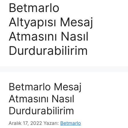
Betmarlo
Altyapısı Mesaj
Atmasını Nasıl
Durdurabilirim
Betmarlo Mesaj
Atmasını Nasıl
Durdurabilirim
Aralık 17, 2022
Yazarı:
Betmarlo