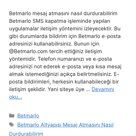
Betmarlo mesaj atmasını nasıl durdurabilirim
Betmarlo SMS kapatma işleminde yapılan
uygulamalar iletişim yöntemini izleyecektir. Bu
gibi durumlarda bildirim için Betmarlo e-posta
adresinizi kullanabilirsiniz. Bunun için
@Betmarlo.com tercih ettiğiniz iletişim
yöntemidir. Telefon numaranızı ve e-posta
adresinizi not ederek e-posta veya kısa mesaj
almak istemediğinizi açıkça belirtmelisiniz. E-
posta bildirimleri, herkesin kullanabileceği bir
iletişim şeklidir. Yani siteye üye …
Devamını
oku…
Kategoriler
Betmarlo
Etiketler
Betmarlo Altyapısı Mesaj Atmasını Nasıl
Durdurabilirim