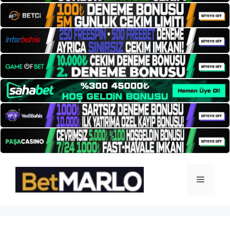
İçeriğe
atla
Menü