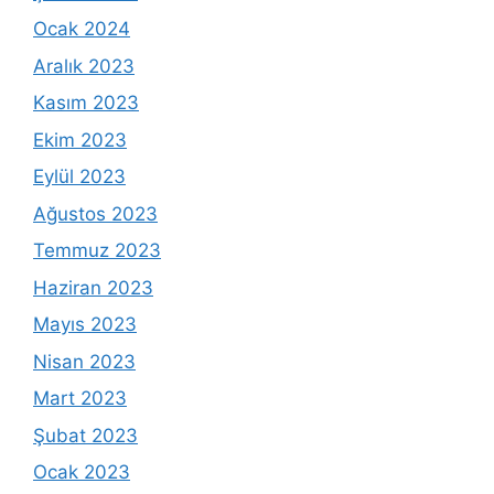
Ocak 2024
Aralık 2023
Kasım 2023
Ekim 2023
Eylül 2023
Ağustos 2023
Temmuz 2023
Haziran 2023
Mayıs 2023
Nisan 2023
Mart 2023
Şubat 2023
Ocak 2023