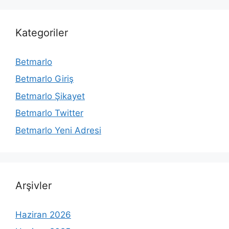
Kategoriler
Betmarlo
Betmarlo Giriş
Betmarlo Şikayet
Betmarlo Twitter
Betmarlo Yeni Adresi
Arşivler
Haziran 2026