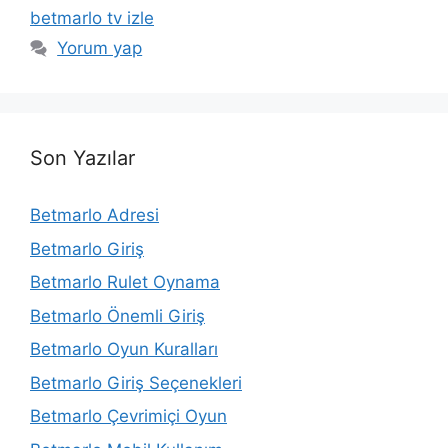
betmarlo tv izle
Yorum yap
Son Yazılar
Betmarlo Adresi
Betmarlo Giriş
Betmarlo Rulet Oynama
Betmarlo Önemli Giriş
Betmarlo Oyun Kuralları
Betmarlo Giriş Seçenekleri
Betmarlo Çevrimiçi Oyun