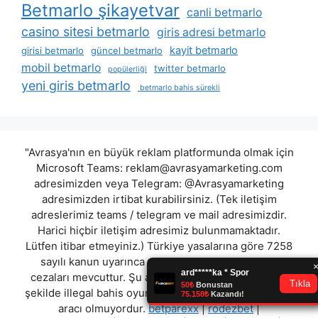
Betmarlo şikayetvar
canli betmarlo
casino sitesi betmarlo
giris adresi betmarlo
kayit betmarlo
girisi betmarlo
güncel betmarlo
mobil betmarlo
twitter betmarlo
popülerliği
yeni giris betmarlo
betmarlo bahis sürekli
"Avrasya'nın en büyük reklam platformunda olmak için
Microsoft Teams:
reklam@avrasyamarketing.com
adresimizden veya Telegram: @Avrasyamarketing
adresimizden irtibat kurabilirsiniz. (Tek iletişim
adreslerimiz teams / telegram ve mail adresimizdir.
Harici hiçbir iletişim adresimiz bulunmamaktadır.
Lütfen itibar etmeyiniz.) Türkiye yasalarına göre 7258
sayılı kanun uyarınca yasa dışı bahis oynamanın
cezaları mevcuttur. Şu an bulunduğunuz site hiç bir
şekilde illegal bahis oyunları oynatmıyor ve oynamaya
aracı olmuyordur.
betparexx
|
rodezbet
|