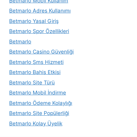
Betmarlo Mobil Kullanım
Betmarlo Adres Kullanımı
Betmarlo Yasal Giriş
Betmarlo Spor Özellikleri
Betmarlo
Betmarlo Casino Güvenliği
Betmarlo Sms Hizmeti
Betmarlo Bahis Etkisi
Betmarlo Site Türü
Betmarlo Mobil İndirme
Betmarlo Ödeme Kolaylığı
Betmarlo Site Popülerliği
Betmarlo Kolay Üyelik