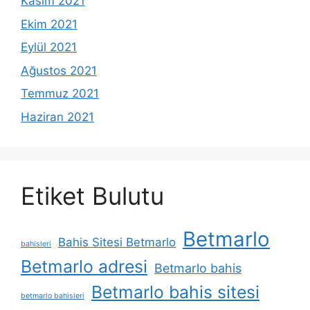
Kasım 2021
Ekim 2021
Eylül 2021
Ağustos 2021
Temmuz 2021
Haziran 2021
Etiket Bulutu
Betmarlo
Bahis Sitesi Betmarlo
bahisleri
Betmarlo adresi
Betmarlo bahis
Betmarlo bahis sitesi
betmarlo bahisleri