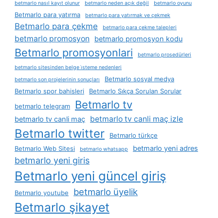
betmarlo nasıl kayıt olunur
betmarlo neden açık değil
betmarlo oyunu
Betmarlo para yatırma
betmarlo para yatırmak ve çekmek
Betmarlo para çekme
betmarlo para çekme talepleri
betmarlo promosyon
betmarlo promosyon kodu
Betmarlo promosyonlari
betmarlo prosedürleri
betmarlo sitesinden belge i̇steme nedenleri
Betmarlo sosyal medya
betmarlo son projelerinin sonuçları
Betmarlo spor bahisleri
Betmarlo Sıkça Sorulan Sorular
Betmarlo tv
betmarlo telegram
betmarlo tv canli maç izle
betmarlo tv canli maç
Betmarlo twitter
Betmarlo türkçe
betmarlo yeni adres
Betmarlo Web Sitesi
betmarlo whatsapp
betmarlo yeni giris
Betmarlo yeni güncel giriş
betmarlo üyelik
Betmarlo youtube
Betmarlo şikayet