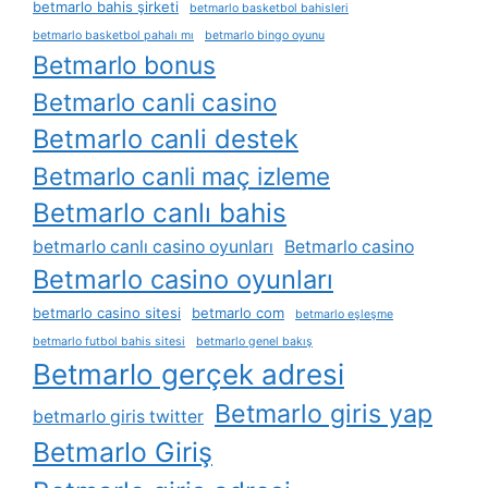
betmarlo bahis şirketi
betmarlo basketbol bahisleri
betmarlo basketbol pahalı mı
betmarlo bingo oyunu
Betmarlo bonus
Betmarlo canli casino
Betmarlo canli destek
Betmarlo canli maç izleme
Betmarlo canlı bahis
betmarlo canlı casino oyunları
Betmarlo casino
Betmarlo casino oyunları
betmarlo casino sitesi
betmarlo com
betmarlo eşleşme
betmarlo futbol bahis sitesi
betmarlo genel bakış
Betmarlo gerçek adresi
Betmarlo giris yap
betmarlo giris twitter
Betmarlo Giriş