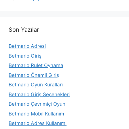
Son Yazılar
Betmarlo Adresi
Betmarlo Giriş
Betmarlo Rulet Oynama
Betmarlo Önemli Giriş
Betmarlo Oyun Kuralları
Betmarlo Giriş Seçenekleri
Betmarlo Çevrimiçi Oyun
Betmarlo Mobil Kullanım
Betmarlo Adres Kullanımı