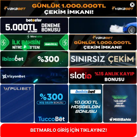
×
BETMARLO GİRİŞ İÇİN TIKLAYINIZ!