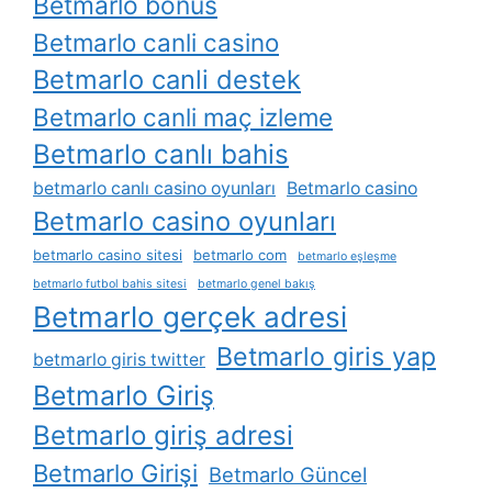
Betmarlo bonus
Betmarlo canli casino
Betmarlo canli destek
Betmarlo canli maç izleme
Betmarlo canlı bahis
betmarlo canlı casino oyunları
Betmarlo casino
Betmarlo casino oyunları
betmarlo casino sitesi
betmarlo com
betmarlo eşleşme
betmarlo futbol bahis sitesi
betmarlo genel bakış
Betmarlo gerçek adresi
Betmarlo giris yap
betmarlo giris twitter
Betmarlo Giriş
Betmarlo giriş adresi
Betmarlo Girişi
Betmarlo Güncel