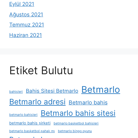
Eylül 2021
Ağustos 2021
Temmuz 2021
Haziran 2021
Etiket Bulutu
Betmarlo
Bahis Sitesi Betmarlo
bahisleri
Betmarlo adresi
Betmarlo bahis
Betmarlo bahis sitesi
betmarlo bahisleri
betmarlo bahis şirketi
betmarlo basketbol bahisleri
betmarlo basketbol pahalı mı
betmarlo bingo oyunu