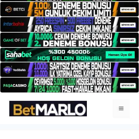
İçeriğe
atla
Menü