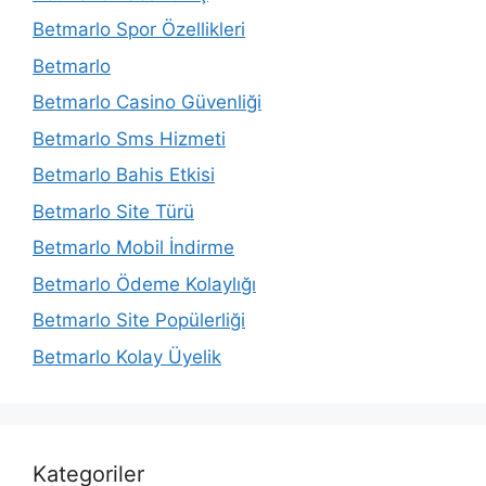
Betmarlo Spor Özellikleri
Betmarlo
Betmarlo Casino Güvenliği
Betmarlo Sms Hizmeti
Betmarlo Bahis Etkisi
Betmarlo Site Türü
Betmarlo Mobil İndirme
Betmarlo Ödeme Kolaylığı
Betmarlo Site Popülerliği
Betmarlo Kolay Üyelik
Kategoriler