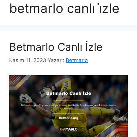
betmarlo canlı i̇zle
Betmarlo Canlı İzle
Kasım 11, 2023
Yazarı:
Betmarlo