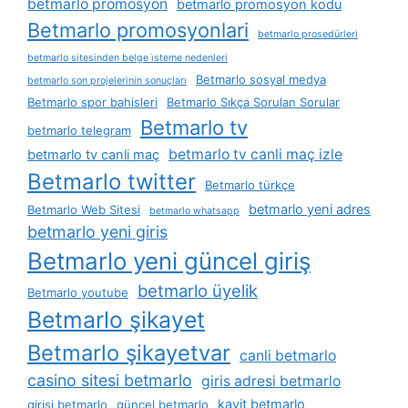
betmarlo promosyon
betmarlo promosyon kodu
Betmarlo promosyonlari
betmarlo prosedürleri
betmarlo sitesinden belge i̇steme nedenleri
Betmarlo sosyal medya
betmarlo son projelerinin sonuçları
Betmarlo spor bahisleri
Betmarlo Sıkça Sorulan Sorular
Betmarlo tv
betmarlo telegram
betmarlo tv canli maç izle
betmarlo tv canli maç
Betmarlo twitter
Betmarlo türkçe
betmarlo yeni adres
Betmarlo Web Sitesi
betmarlo whatsapp
betmarlo yeni giris
Betmarlo yeni güncel giriş
betmarlo üyelik
Betmarlo youtube
Betmarlo şikayet
Betmarlo şikayetvar
canli betmarlo
casino sitesi betmarlo
giris adresi betmarlo
kayit betmarlo
girisi betmarlo
güncel betmarlo