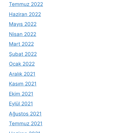
Temmuz 2022
Haziran 2022
Mayıs 2022
Nisan 2022
Mart 2022
Şubat 2022
Ocak 2022
Aralık 2021
Kasım 2021
Ekim 2021
Eylül 2021
Ağustos 2021
Temmuz 2021