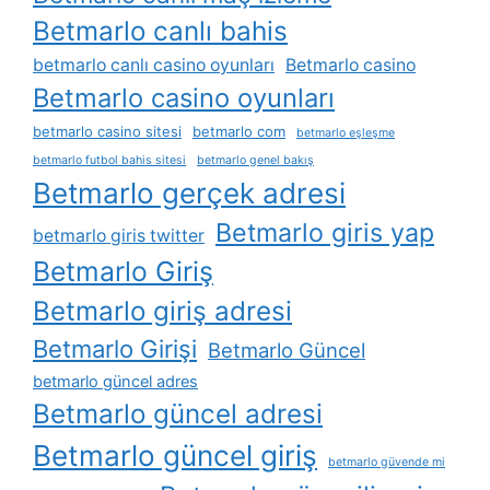
Betmarlo canlı bahis
betmarlo canlı casino oyunları
Betmarlo casino
Betmarlo casino oyunları
betmarlo casino sitesi
betmarlo com
betmarlo eşleşme
betmarlo futbol bahis sitesi
betmarlo genel bakış
Betmarlo gerçek adresi
Betmarlo giris yap
betmarlo giris twitter
Betmarlo Giriş
Betmarlo giriş adresi
Betmarlo Girişi
Betmarlo Güncel
betmarlo güncel adres
Betmarlo güncel adresi
Betmarlo güncel giriş
betmarlo güvende mi