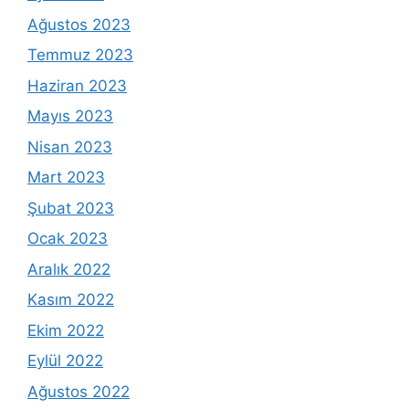
Ağustos 2023
Temmuz 2023
Haziran 2023
Mayıs 2023
Nisan 2023
Mart 2023
Şubat 2023
Ocak 2023
Aralık 2022
Kasım 2022
Ekim 2022
Eylül 2022
Ağustos 2022