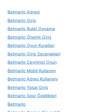
Betmarlo Adresi
Betmarlo Giriş
Betmarlo Rulet Oynama
Betmarlo Önemli Giriş
Betmarlo Oyun Kuralları
Betmarlo Giriş Seçenekleri
Betmarlo Çevrimiçi Oyun
Betmarlo Mobil Kullanım
Betmarlo Adres Kullanımı
Betmarlo Yasal Giriş
Betmarlo Spor Özellikleri
Betmarlo