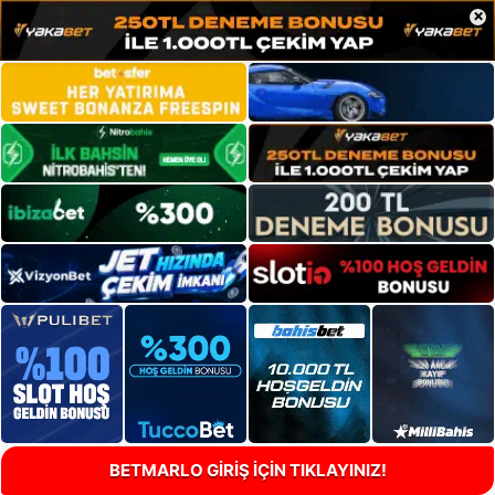
×
BETMARLO GİRİŞ İÇİN TIKLAYINIZ!