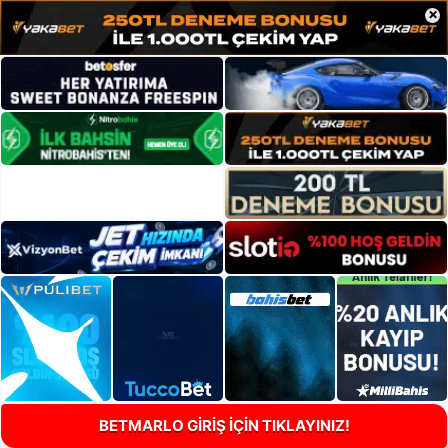
×
BETMARLO GİRİŞ İÇİN TIKLAYINIZ!