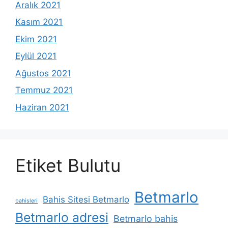
Aralık 2021
Kasım 2021
Ekim 2021
Eylül 2021
Ağustos 2021
Temmuz 2021
Haziran 2021
Etiket Bulutu
Betmarlo
Bahis Sitesi Betmarlo
bahisleri
Betmarlo adresi
Betmarlo bahis