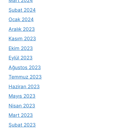
Mart 2024
Şubat 2024
Ocak 2024
Aralık 2023
Kasım 2023
Ekim 2023
Eylül 2023
Ağustos 2023
Temmuz 2023
Haziran 2023
Mayıs 2023
Nisan 2023
Mart 2023
Şubat 2023