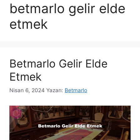
betmarlo gelir elde
etmek
Betmarlo Gelir Elde
Etmek
Nisan 6, 2024
Yazarı:
Betmarlo