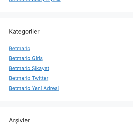
Kategoriler
Betmarlo
Betmarlo Giriş
Betmarlo Şikayet
Betmarlo Twitter
Betmarlo Yeni Adresi
Arşivler