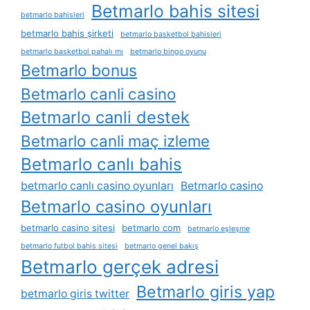
Betmarlo bahis sitesi
betmarlo bahisleri
betmarlo bahis şirketi
betmarlo basketbol bahisleri
betmarlo basketbol pahalı mı
betmarlo bingo oyunu
Betmarlo bonus
Betmarlo canli casino
Betmarlo canli destek
Betmarlo canli maç izleme
Betmarlo canlı bahis
betmarlo canlı casino oyunları
Betmarlo casino
Betmarlo casino oyunları
betmarlo casino sitesi
betmarlo com
betmarlo eşleşme
betmarlo futbol bahis sitesi
betmarlo genel bakış
Betmarlo gerçek adresi
Betmarlo giris yap
betmarlo giris twitter