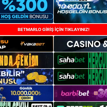
BETMARLO GİRİŞ İÇİN TIKLAYINIZ!