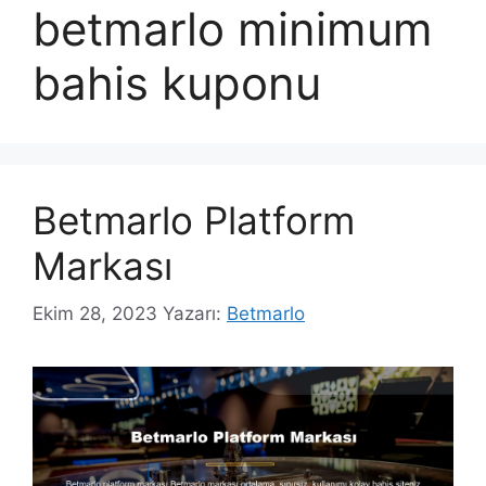
betmarlo minimum
bahis kuponu
Betmarlo Platform
Markası
Ekim 28, 2023
Yazarı:
Betmarlo