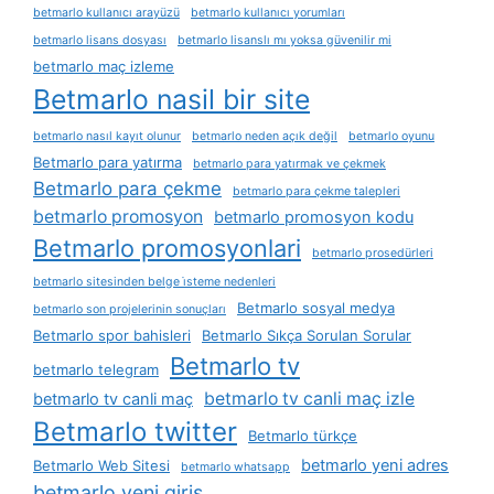
betmarlo kullanıcı arayüzü
betmarlo kullanıcı yorumları
betmarlo lisans dosyası
betmarlo lisanslı mı yoksa güvenilir mi
betmarlo maç izleme
Betmarlo nasil bir site
betmarlo nasıl kayıt olunur
betmarlo neden açık değil
betmarlo oyunu
Betmarlo para yatırma
betmarlo para yatırmak ve çekmek
Betmarlo para çekme
betmarlo para çekme talepleri
betmarlo promosyon
betmarlo promosyon kodu
Betmarlo promosyonlari
betmarlo prosedürleri
betmarlo sitesinden belge i̇steme nedenleri
Betmarlo sosyal medya
betmarlo son projelerinin sonuçları
Betmarlo spor bahisleri
Betmarlo Sıkça Sorulan Sorular
Betmarlo tv
betmarlo telegram
betmarlo tv canli maç izle
betmarlo tv canli maç
Betmarlo twitter
Betmarlo türkçe
betmarlo yeni adres
Betmarlo Web Sitesi
betmarlo whatsapp
betmarlo yeni giris