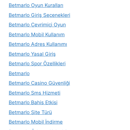
Betmarlo Oyun Kuralları
Betmarlo Giriş Seçenekleri
Betmarlo Çevrimiçi Oyun
Betmarlo Mobil Kullanım
Betmarlo Adres Kullanımı
Betmarlo Yasal Giriş
Betmarlo Spor Özellikleri
Betmarlo
Betmarlo Casino Güvenliği
Betmarlo Sms Hizmeti
Betmarlo Bahis Etkisi
Betmarlo Site Türü
Betmarlo Mobil İndirme