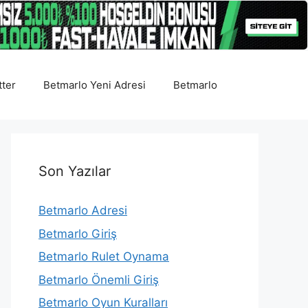
tter
Betmarlo Yeni Adresi
Betmarlo
Son Yazılar
Betmarlo Adresi
Betmarlo Giriş
Betmarlo Rulet Oynama
Betmarlo Önemli Giriş
Betmarlo Oyun Kuralları