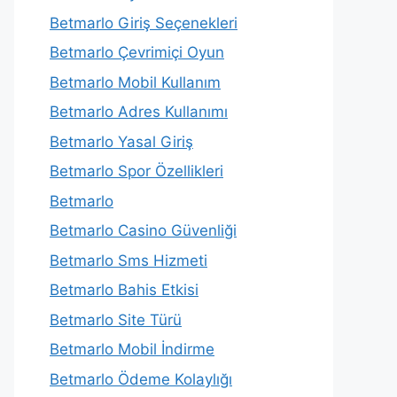
Betmarlo Giriş Seçenekleri
Betmarlo Çevrimiçi Oyun
Betmarlo Mobil Kullanım
Betmarlo Adres Kullanımı
Betmarlo Yasal Giriş
Betmarlo Spor Özellikleri
Betmarlo
Betmarlo Casino Güvenliği
Betmarlo Sms Hizmeti
Betmarlo Bahis Etkisi
Betmarlo Site Türü
Betmarlo Mobil İndirme
Betmarlo Ödeme Kolaylığı