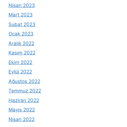
Nisan 2023
Mart 2023
Şubat 2023
Ocak 2023
Aralık 2022
Kasım 2022
Ekim 2022
Eylül 2022
Ağustos 2022
Temmuz 2022
Haziran 2022
Mayıs 2022
Nisan 2022