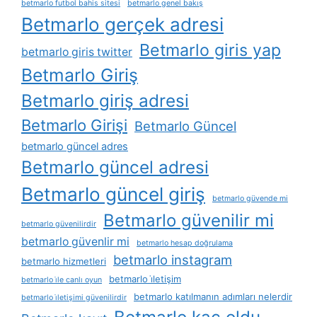
betmarlo futbol bahis sitesi
betmarlo genel bakış
Betmarlo gerçek adresi
Betmarlo giris yap
betmarlo giris twitter
Betmarlo Giriş
Betmarlo giriş adresi
Betmarlo Girişi
Betmarlo Güncel
betmarlo güncel adres
Betmarlo güncel adresi
Betmarlo güncel giriş
betmarlo güvende mi
Betmarlo güvenilir mi
betmarlo güvenilirdir
betmarlo güvenlir mi
betmarlo hesap doğrulama
betmarlo instagram
betmarlo hizmetleri
betmarlo i̇letişim
betmarlo i̇le canlı oyun
betmarlo katılmanın adımları nelerdir
betmarlo i̇letişimi güvenilirdir