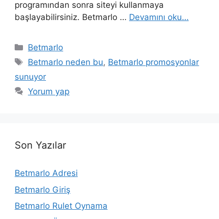
programından sonra siteyi kullanmaya
başlayabilirsiniz. Betmarlo …
Devamını oku…
Kategoriler
Betmarlo
Etiketler
Betmarlo neden bu
,
Betmarlo promosyonlar
sunuyor
Yorum yap
Son Yazılar
Betmarlo Adresi
Betmarlo Giriş
Betmarlo Rulet Oynama