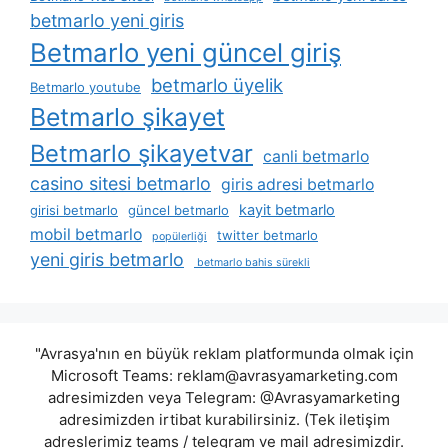
betmarlo yeni giris
Betmarlo yeni güncel giriş
betmarlo üyelik
Betmarlo youtube
Betmarlo şikayet
Betmarlo şikayetvar
canli betmarlo
casino sitesi betmarlo
giris adresi betmarlo
kayit betmarlo
girisi betmarlo
güncel betmarlo
mobil betmarlo
twitter betmarlo
popülerliği
yeni giris betmarlo
betmarlo bahis sürekli
"Avrasya'nın en büyük reklam platformunda olmak için
Microsoft Teams:
reklam@avrasyamarketing.com
adresimizden veya Telegram: @Avrasyamarketing
adresimizden irtibat kurabilirsiniz. (Tek iletişim
adreslerimiz teams / telegram ve mail adresimizdir.