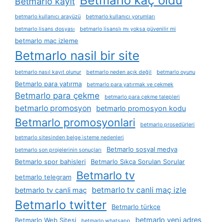
Betmarlo kaç oldu
Betmarlo kayıt
betmarlo kullanıcı arayüzü
betmarlo kullanıcı yorumları
betmarlo lisans dosyası
betmarlo lisanslı mı yoksa güvenilir mi
betmarlo maç izleme
Betmarlo nasil bir site
betmarlo nasıl kayıt olunur
betmarlo neden açık değil
betmarlo oyunu
Betmarlo para yatırma
betmarlo para yatırmak ve çekmek
Betmarlo para çekme
betmarlo para çekme talepleri
betmarlo promosyon
betmarlo promosyon kodu
Betmarlo promosyonlari
betmarlo prosedürleri
betmarlo sitesinden belge i̇steme nedenleri
Betmarlo sosyal medya
betmarlo son projelerinin sonuçları
Betmarlo spor bahisleri
Betmarlo Sıkça Sorulan Sorular
Betmarlo tv
betmarlo telegram
betmarlo tv canli maç izle
betmarlo tv canli maç
Betmarlo twitter
Betmarlo türkçe
betmarlo yeni adres
Betmarlo Web Sitesi
betmarlo whatsapp