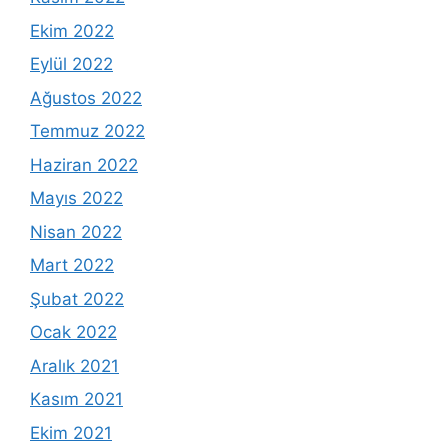
Ekim 2022
Eylül 2022
Ağustos 2022
Temmuz 2022
Haziran 2022
Mayıs 2022
Nisan 2022
Mart 2022
Şubat 2022
Ocak 2022
Aralık 2021
Kasım 2021
Ekim 2021