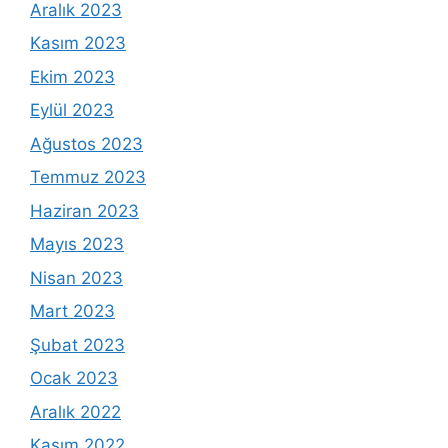
Aralık 2023
Kasım 2023
Ekim 2023
Eylül 2023
Ağustos 2023
Temmuz 2023
Haziran 2023
Mayıs 2023
Nisan 2023
Mart 2023
Şubat 2023
Ocak 2023
Aralık 2022
Kasım 2022