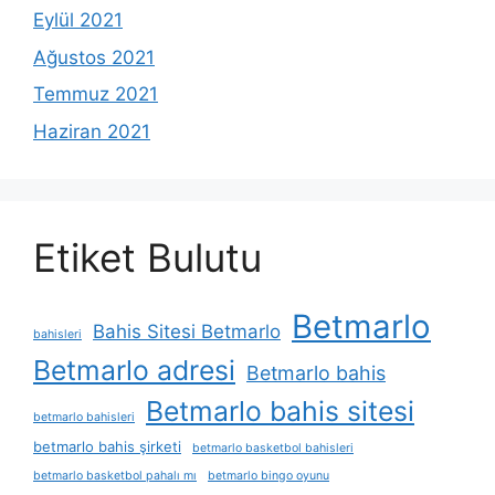
Eylül 2021
Ağustos 2021
Temmuz 2021
Haziran 2021
Etiket Bulutu
Betmarlo
Bahis Sitesi Betmarlo
bahisleri
Betmarlo adresi
Betmarlo bahis
Betmarlo bahis sitesi
betmarlo bahisleri
betmarlo bahis şirketi
betmarlo basketbol bahisleri
betmarlo basketbol pahalı mı
betmarlo bingo oyunu