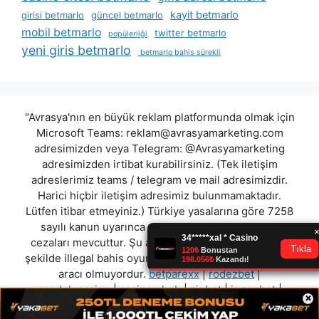
kayit betmarlo
girisi betmarlo
güncel betmarlo
mobil betmarlo
twitter betmarlo
popülerliği
yeni giris betmarlo
betmarlo bahis sürekli
"Avrasya'nın en büyük reklam platformunda olmak için
Microsoft Teams:
reklam@avrasyamarketing.com
adresimizden veya Telegram: @Avrasyamarketing
adresimizden irtibat kurabilirsiniz. (Tek iletişim
adreslerimiz teams / telegram ve mail adresimizdir.
Harici hiçbir iletişim adresimiz bulunmamaktadır.
Lütfen itibar etmeyiniz.) Türkiye yasalarına göre 7258
sayılı kanun uyarınca yasa dışı bahis oynamanın
cezaları mevcuttur. Şu an bulunduğunuz site hiç bir
şekilde illegal bahis oyunları oynatmıyor ve oynamaya
aracı olmuyordur.
betparexx
|
rodezbet
|
anadolucasino
|
casinomhub
|
ziobet
|
jugoobet
|
×
landorbet
|
efsanebahis
"