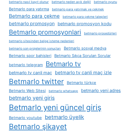
betmarlo nasıl kayıt olunur
betmarlo neden açık değil
betmarlo oyunu
Betmarlo para yatırma
betmarlo para yatırmak ve çekmek
Betmarlo para çekme
betmarlo para çekme talepleri
betmarlo promosyon
betmarlo promosyon kodu
Betmarlo promosyonlari
betmarlo prosedürleri
betmarlo sitesinden belge i̇steme nedenleri
Betmarlo sosyal medya
betmarlo son projelerinin sonuçları
Betmarlo spor bahisleri
Betmarlo Sıkça Sorulan Sorular
Betmarlo tv
betmarlo telegram
betmarlo tv canli maç izle
betmarlo tv canli maç
Betmarlo twitter
Betmarlo türkçe
betmarlo yeni adres
Betmarlo Web Sitesi
betmarlo whatsapp
betmarlo yeni giris
Betmarlo yeni güncel giriş
betmarlo üyelik
Betmarlo youtube
Betmarlo şikayet