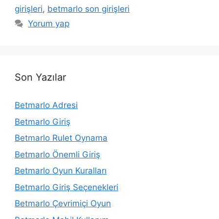
girişleri
,
betmarlo son girişleri
Yorum yap
Son Yazılar
Betmarlo Adresi
Betmarlo Giriş
Betmarlo Rulet Oynama
Betmarlo Önemli Giriş
Betmarlo Oyun Kuralları
Betmarlo Giriş Seçenekleri
Betmarlo Çevrimiçi Oyun