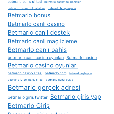
betmarlo bahis şirketi
betmarlo basketbol bahisleri
betmarlo basketbol pahalı mı
betmarlo bingo oyunu
Betmarlo bonus
Betmarlo canli casino
Betmarlo canli destek
Betmarlo canli maç izleme
Betmarlo canlı bahis
betmarlo canlı casino oyunları
Betmarlo casino
Betmarlo casino oyunları
betmarlo casino sitesi
betmarlo com
betmarlo eşleşme
betmarlo futbol bahis sitesi
betmarlo genel bakış
Betmarlo gerçek adresi
Betmarlo giris yap
betmarlo giris twitter
Betmarlo Giriş