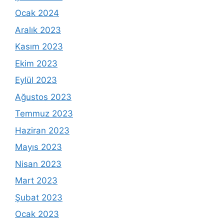
Ocak 2024
Aralık 2023
Kasım 2023
Ekim 2023
Eylül 2023
Ağustos 2023
Temmuz 2023
Haziran 2023
Mayıs 2023
Nisan 2023
Mart 2023
Şubat 2023
Ocak 2023