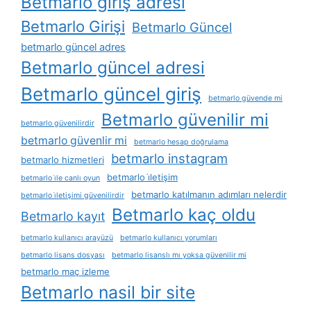
Betmarlo giriş adresi
Betmarlo Girişi
Betmarlo Güncel
betmarlo güncel adres
Betmarlo güncel adresi
Betmarlo güncel giriş
betmarlo güvende mi
Betmarlo güvenilir mi
betmarlo güvenilirdir
betmarlo güvenlir mi
betmarlo hesap doğrulama
betmarlo instagram
betmarlo hizmetleri
betmarlo i̇letişim
betmarlo i̇le canlı oyun
betmarlo katılmanın adımları nelerdir
betmarlo i̇letişimi güvenilirdir
Betmarlo kaç oldu
Betmarlo kayıt
betmarlo kullanıcı arayüzü
betmarlo kullanıcı yorumları
betmarlo lisans dosyası
betmarlo lisanslı mı yoksa güvenilir mi
betmarlo maç izleme
Betmarlo nasil bir site