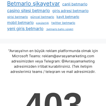
Betmarlo şikayetvar
canli betmarlo
casino sitesi betmarlo
giris adresi betmarlo
kayit betmarlo
girisi betmarlo
güncel betmarlo
mobil betmarlo
twitter betmarlo
popülerliği
yeni giris betmarlo
betmarlo bahis sürekli
"Avrasya'nın en büyük reklam platformunda olmak için
Microsoft Teams:
reklam@avrasyamarketing.com
adresimizden veya Telegram: @Avrasyamarketing
adresimizden irtibat kurabilirsiniz. (Tek iletişim
adreslerimiz teams / telegram ve mail adresimizdir.
Harici hiçbir iletişim adresimiz bulunmamaktadır.
Lütfen itibar etmeyiniz.) Türkiye yasalarına göre 7258
sayılı kanun uyarınca yasa dışı bahis oynamanın
cezaları mevcuttur. Şu an bulunduğunuz site hiç bir
şekilde illegal bahis oyunları oynatmıyor ve oynamaya
aracı olmuyordur.
betparexx
|
rodezbet
|