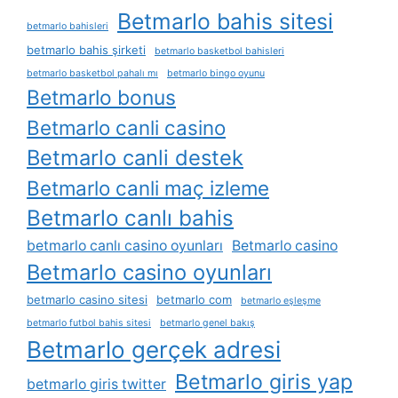
Betmarlo bahis sitesi
betmarlo bahisleri
betmarlo bahis şirketi
betmarlo basketbol bahisleri
betmarlo basketbol pahalı mı
betmarlo bingo oyunu
Betmarlo bonus
Betmarlo canli casino
Betmarlo canli destek
Betmarlo canli maç izleme
Betmarlo canlı bahis
betmarlo canlı casino oyunları
Betmarlo casino
Betmarlo casino oyunları
betmarlo casino sitesi
betmarlo com
betmarlo eşleşme
betmarlo futbol bahis sitesi
betmarlo genel bakış
Betmarlo gerçek adresi
Betmarlo giris yap
betmarlo giris twitter