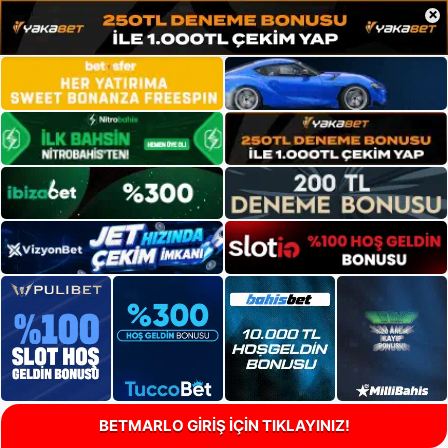
×
BETMARLO GİRİŞ İÇİN TIKLAYINIZ!