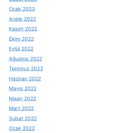
Ocak 2023
Aralık 2022
Kasım 2022
Ekim 2022
Eylül 2022
Ağustos 2022
Temmuz 2022
Haziran 2022
Mayıs 2022
Nisan 2022
Mart 2022
Şubat 2022
Ocak 2022