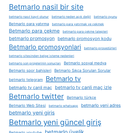
Betmarlo nasil bir site
betmarlo nasıl kayıt olunur
betmarlo neden açık değil
betmarlo oyunu
Betmarlo para yatırma
betmarlo para yatırmak ve çekmek
Betmarlo para çekme
betmarlo para çekme talepleri
betmarlo promosyon
betmarlo promosyon kodu
Betmarlo promosyonlari
betmarlo prosedürleri
betmarlo sitesinden belge i̇steme nedenleri
Betmarlo sosyal medya
betmarlo son projelerinin sonuçları
Betmarlo spor bahisleri
Betmarlo Sıkça Sorulan Sorular
Betmarlo tv
betmarlo telegram
betmarlo tv canli maç izle
betmarlo tv canli maç
Betmarlo twitter
Betmarlo türkçe
betmarlo yeni adres
Betmarlo Web Sitesi
betmarlo whatsapp
betmarlo yeni giris
Betmarlo yeni güncel giriş
betmarlo üyelik
Betmarlo youtube