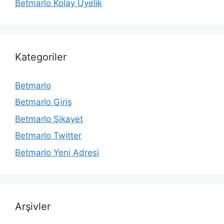
Betmarlo Kolay Üyelik
Kategoriler
Betmarlo
Betmarlo Giriş
Betmarlo Şikayet
Betmarlo Twitter
Betmarlo Yeni Adresi
Arşivler