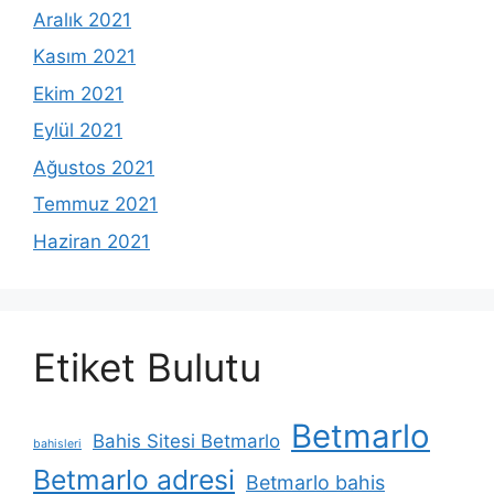
Aralık 2021
Kasım 2021
Ekim 2021
Eylül 2021
Ağustos 2021
Temmuz 2021
Haziran 2021
Etiket Bulutu
Betmarlo
Bahis Sitesi Betmarlo
bahisleri
Betmarlo adresi
Betmarlo bahis