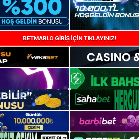
BETMARLO GİRİŞ İÇİN TIKLAYINIZ!