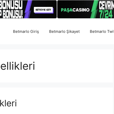
Betmarlo Giriş
Betmarlo Şikayet
Betmarlo Twi
llikleri
kleri