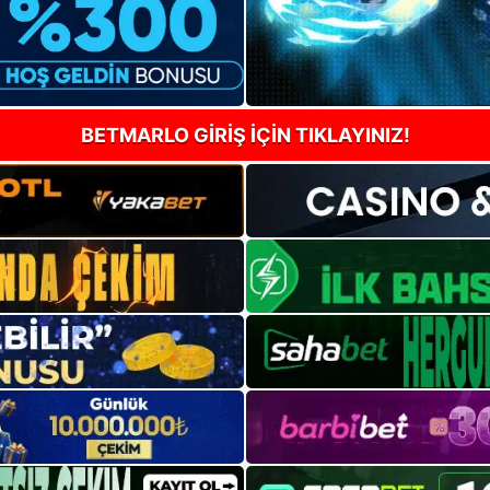
BETMARLO GİRİŞ İÇİN TIKLAYINIZ!