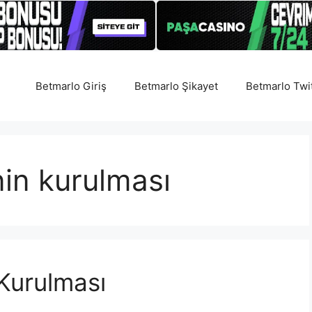
Betmarlo Giriş
Betmarlo Şikayet
Betmarlo Twi
nin kurulması
 Kurulması