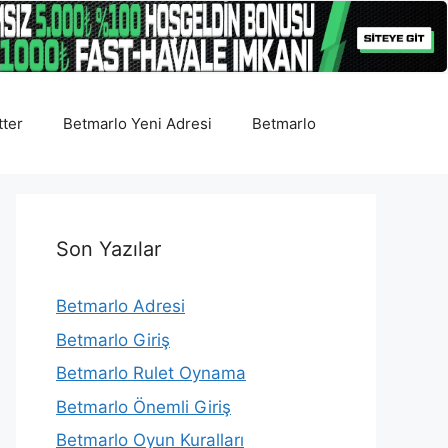
tter
Betmarlo Yeni Adresi
Betmarlo
Son Yazılar
Betmarlo Adresi
Betmarlo Giriş
Betmarlo Rulet Oynama
Betmarlo Önemli Giriş
Betmarlo Oyun Kuralları