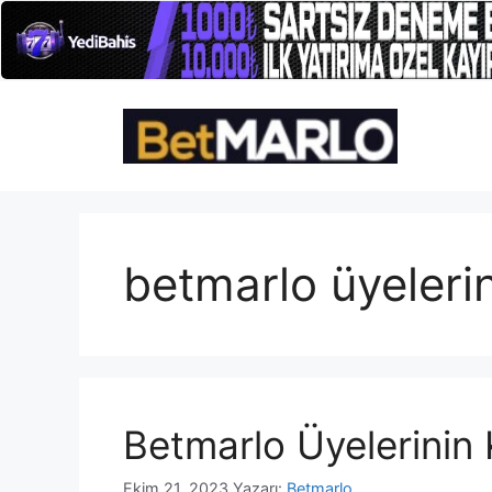
İçeriğe
atla
betmarlo üyeleri
Betmarlo Üyelerinin
Ekim 21, 2023
Yazarı:
Betmarlo