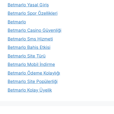
Betmarlo Yasal Giriş
Betmarlo Spor Özellikleri
Betmarlo
Betmarlo Casino Güvenliği
Betmarlo Sms Hizmeti
Betmarlo Bahis Etkisi
Betmarlo Site Türü
Betmarlo Mobil İndirme
Betmarlo Ödeme Kolaylığı
Betmarlo Site Popülerliği
Betmarlo Kolay Üyelik