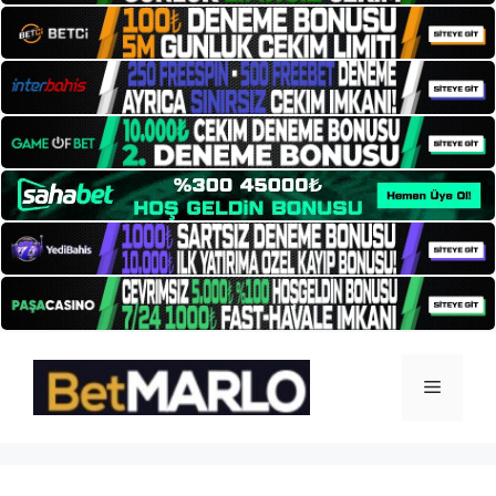
İçeriğe
atla
Menü