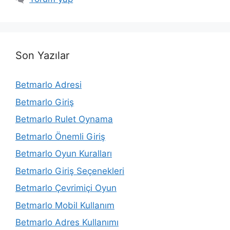
Son Yazılar
Betmarlo Adresi
Betmarlo Giriş
Betmarlo Rulet Oynama
Betmarlo Önemli Giriş
Betmarlo Oyun Kuralları
Betmarlo Giriş Seçenekleri
Betmarlo Çevrimiçi Oyun
Betmarlo Mobil Kullanım
Betmarlo Adres Kullanımı