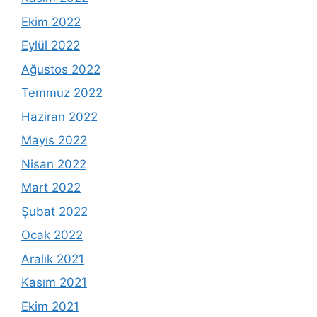
Ekim 2022
Eylül 2022
Ağustos 2022
Temmuz 2022
Haziran 2022
Mayıs 2022
Nisan 2022
Mart 2022
Şubat 2022
Ocak 2022
Aralık 2021
Kasım 2021
Ekim 2021