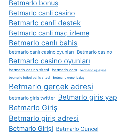
Betmarlo bonus
Betmarlo canli casino
Betmarlo canli destek
Betmarlo canli maç izleme
Betmarlo canlı bahis
betmarlo canlı casino oyunları
Betmarlo casino
Betmarlo casino oyunları
betmarlo casino sitesi
betmarlo com
betmarlo eşleşme
betmarlo futbol bahis sitesi
betmarlo genel bakış
Betmarlo gerçek adresi
Betmarlo giris yap
betmarlo giris twitter
Betmarlo Giriş
Betmarlo giriş adresi
Betmarlo Girişi
Betmarlo Güncel