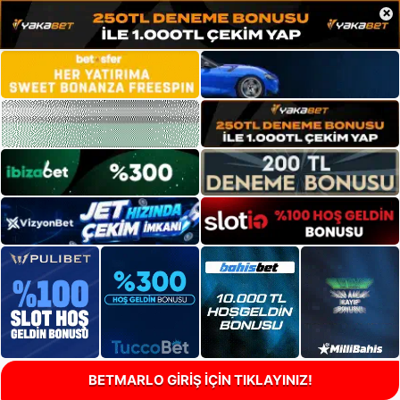
×
BETMARLO GİRİŞ İÇİN TIKLAYINIZ!