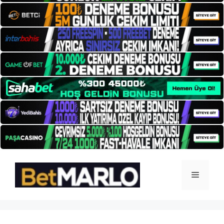
İçeriğe
atla
Menü