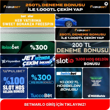
×
BETMARLO GİRİŞ İÇİN TIKLAYINIZ!