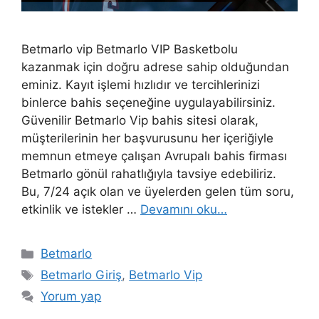
Betmarlo vip Betmarlo VIP Basketbolu
kazanmak için doğru adrese sahip olduğundan
eminiz. Kayıt işlemi hızlıdır ve tercihlerinizi
binlerce bahis seçeneğine uygulayabilirsiniz.
Güvenilir Betmarlo Vip bahis sitesi olarak,
müşterilerinin her başvurusunu her içeriğiyle
memnun etmeye çalışan Avrupalı ​​bahis firması
Betmarlo gönül rahatlığıyla tavsiye edebiliriz.
Bu, 7/24 açık olan ve üyelerden gelen tüm soru,
etkinlik ve istekler …
Devamını oku…
Kategoriler
Betmarlo
Etiketler
Betmarlo Giriş
,
Betmarlo Vip
Yorum yap