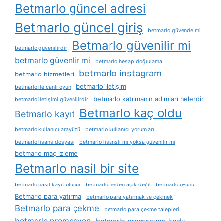
Betmarlo güncel adresi
Betmarlo güncel giriş
betmarlo güvende mi
Betmarlo güvenilir mi
betmarlo güvenilirdir
betmarlo güvenlir mi
betmarlo hesap doğrulama
betmarlo instagram
betmarlo hizmetleri
betmarlo i̇letişim
betmarlo i̇le canlı oyun
betmarlo katılmanın adımları nelerdir
betmarlo i̇letişimi güvenilirdir
Betmarlo kaç oldu
Betmarlo kayıt
betmarlo kullanıcı arayüzü
betmarlo kullanıcı yorumları
betmarlo lisans dosyası
betmarlo lisanslı mı yoksa güvenilir mi
betmarlo maç izleme
Betmarlo nasil bir site
betmarlo nasıl kayıt olunur
betmarlo neden açık değil
betmarlo oyunu
Betmarlo para yatırma
betmarlo para yatırmak ve çekmek
Betmarlo para çekme
betmarlo para çekme talepleri
betmarlo promosyon
betmarlo promosyon kodu