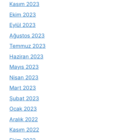
Kasım 2023
Ekim 2023
Eylül 2023
Ağustos 2023
Temmuz 2023
Haziran 2023
Mayıs 2023
Nisan 2023
Mart 2023
Şubat 2023
Ocak 2023
Aralık 2022
Kasım 2022