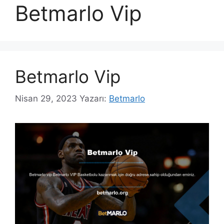
Betmarlo Vip
Betmarlo Vip
Nisan 29, 2023
Yazarı:
Betmarlo