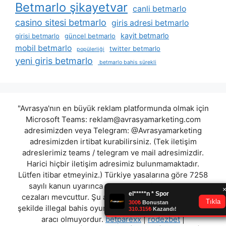
Betmarlo şikayetvar
canli betmarlo
casino sitesi betmarlo
giris adresi betmarlo
kayit betmarlo
girisi betmarlo
güncel betmarlo
mobil betmarlo
twitter betmarlo
popülerliği
yeni giris betmarlo
betmarlo bahis sürekli
"Avrasya'nın en büyük reklam platformunda olmak için
Microsoft Teams:
reklam@avrasyamarketing.com
adresimizden veya Telegram: @Avrasyamarketing
adresimizden irtibat kurabilirsiniz. (Tek iletişim
adreslerimiz teams / telegram ve mail adresimizdir.
Harici hiçbir iletişim adresimiz bulunmamaktadır.
Lütfen itibar etmeyiniz.) Türkiye yasalarına göre 7258
sayılı kanun uyarınca yasa dışı bahis oynamanın
cezaları mevcuttur. Şu an bulunduğunuz site hiç bir
şekilde illegal bahis oyunları oynatmıyor ve oynamaya
aracı olmuyordur.
betparexx
|
rodezbet
|