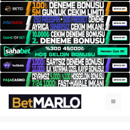
İçeriğe
atla
Menü