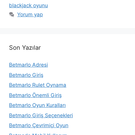
blackjack oyunu
Yorum yap
Son Yazılar
Betmarlo Adresi
Betmarlo Giriş
Betmarlo Rulet Oynama
Betmarlo Önemli Giriş
Betmarlo Oyun Kuralları
Betmarlo Giriş Seçenekleri
Betmarlo Çevrimiçi Oyun