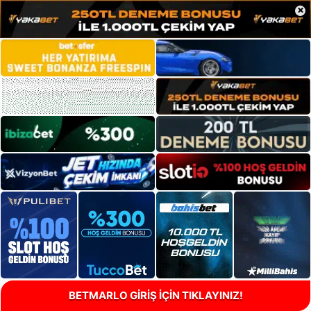
×
BETMARLO GİRİŞ İÇİN TIKLAYINIZ!