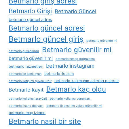
Betmarlo giriş adresi
Betmarlo Girişi
Betmarlo Güncel
betmarlo güncel adres
Betmarlo güncel adresi
Betmarlo güncel giriş
betmarlo güvende mi
Betmarlo güvenilir mi
betmarlo güvenilirdir
betmarlo güvenlir mi
betmarlo hesap doğrulama
betmarlo instagram
betmarlo hizmetleri
betmarlo i̇letişim
betmarlo i̇le canlı oyun
betmarlo katılmanın adımları nelerdir
betmarlo i̇letişimi güvenilirdir
Betmarlo kaç oldu
Betmarlo kayıt
betmarlo kullanıcı arayüzü
betmarlo kullanıcı yorumları
betmarlo lisans dosyası
betmarlo lisanslı mı yoksa güvenilir mi
betmarlo maç izleme
Betmarlo nasil bir site