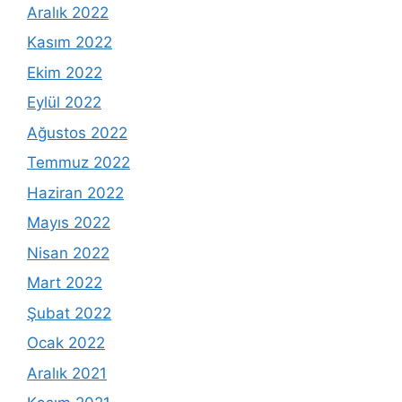
Aralık 2022
Kasım 2022
Ekim 2022
Eylül 2022
Ağustos 2022
Temmuz 2022
Haziran 2022
Mayıs 2022
Nisan 2022
Mart 2022
Şubat 2022
Ocak 2022
Aralık 2021