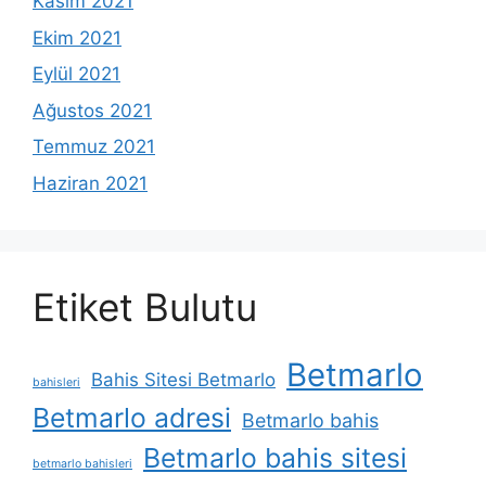
Kasım 2021
Ekim 2021
Eylül 2021
Ağustos 2021
Temmuz 2021
Haziran 2021
Etiket Bulutu
Betmarlo
Bahis Sitesi Betmarlo
bahisleri
Betmarlo adresi
Betmarlo bahis
Betmarlo bahis sitesi
betmarlo bahisleri