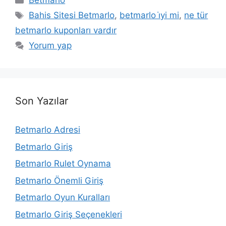
Betmarlo
Etiketler
Bahis Sitesi Betmarlo
,
betmarlo i̇yi mi
,
ne tür
betmarlo kuponları vardır
Yorum yap
Son Yazılar
Betmarlo Adresi
Betmarlo Giriş
Betmarlo Rulet Oynama
Betmarlo Önemli Giriş
Betmarlo Oyun Kuralları
Betmarlo Giriş Seçenekleri