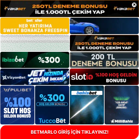
×
BETMARLO GİRİŞ İÇİN TIKLAYINIZ!