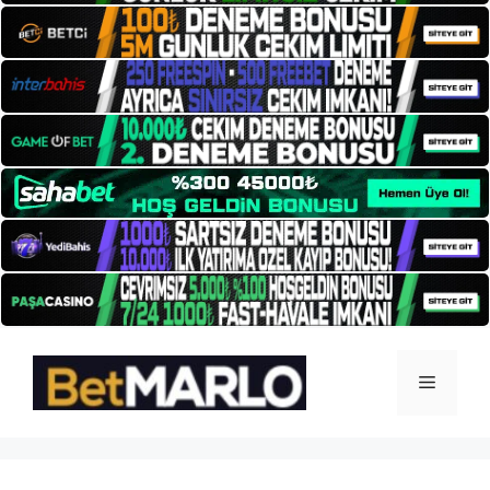
İçeriğe
atla
Menü