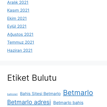
Aralık 2021
Kasım 2021
Ekim 2021
Eylül 2021
Ağustos 2021
Temmuz 2021
Haziran 2021
Etiket Bulutu
Betmarlo
Bahis Sitesi Betmarlo
bahisleri
Betmarlo adresi
Betmarlo bahis