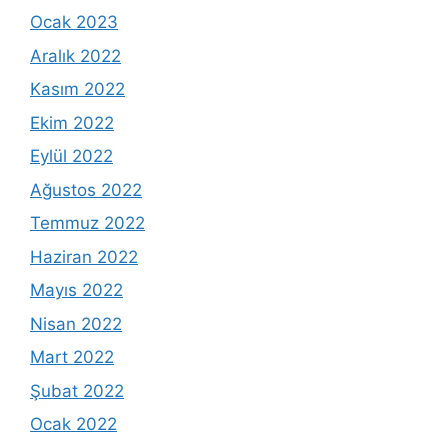
Ocak 2023
Aralık 2022
Kasım 2022
Ekim 2022
Eylül 2022
Ağustos 2022
Temmuz 2022
Haziran 2022
Mayıs 2022
Nisan 2022
Mart 2022
Şubat 2022
Ocak 2022