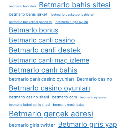
Betmarlo bahis sitesi
betmarlo bahisleri
betmarlo bahis şirketi
betmarlo basketbol bahisleri
betmarlo basketbol pahalı mı
betmarlo bingo oyunu
Betmarlo bonus
Betmarlo canli casino
Betmarlo canli destek
Betmarlo canli maç izleme
Betmarlo canlı bahis
betmarlo canlı casino oyunları
Betmarlo casino
Betmarlo casino oyunları
betmarlo casino sitesi
betmarlo com
betmarlo eşleşme
betmarlo futbol bahis sitesi
betmarlo genel bakış
Betmarlo gerçek adresi
Betmarlo giris yap
betmarlo giris twitter