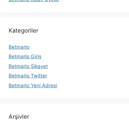
Kategoriler
Betmarlo
Betmarlo Giriş
Betmarlo Şikayet
Betmarlo Twitter
Betmarlo Yeni Adresi
Arşivler