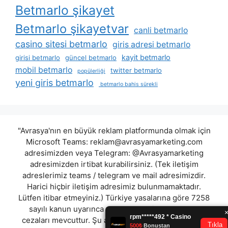
Betmarlo şikayet
Betmarlo şikayetvar
canli betmarlo
casino sitesi betmarlo
giris adresi betmarlo
kayit betmarlo
girisi betmarlo
güncel betmarlo
mobil betmarlo
twitter betmarlo
popülerliği
yeni giris betmarlo
betmarlo bahis sürekli
"Avrasya'nın en büyük reklam platformunda olmak için
Microsoft Teams:
reklam@avrasyamarketing.com
adresimizden veya Telegram: @Avrasyamarketing
adresimizden irtibat kurabilirsiniz. (Tek iletişim
adreslerimiz teams / telegram ve mail adresimizdir.
Harici hiçbir iletişim adresimiz bulunmamaktadır.
Lütfen itibar etmeyiniz.) Türkiye yasalarına göre 7258
sayılı kanun uyarınca yasa dışı bahis oynamanın
cezaları mevcuttur. Şu an bulunduğunuz site hiç bir