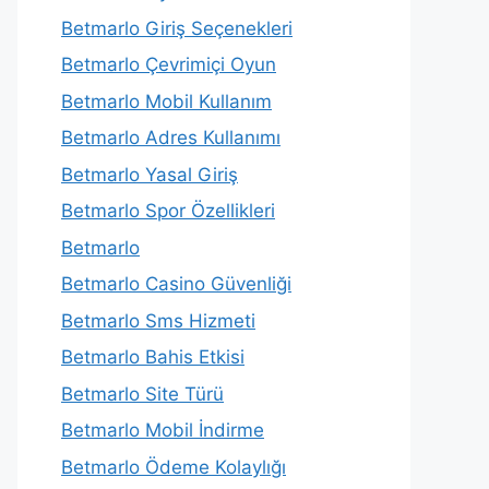
Betmarlo Giriş Seçenekleri
Betmarlo Çevrimiçi Oyun
Betmarlo Mobil Kullanım
Betmarlo Adres Kullanımı
Betmarlo Yasal Giriş
Betmarlo Spor Özellikleri
Betmarlo
Betmarlo Casino Güvenliği
Betmarlo Sms Hizmeti
Betmarlo Bahis Etkisi
Betmarlo Site Türü
Betmarlo Mobil İndirme
Betmarlo Ödeme Kolaylığı