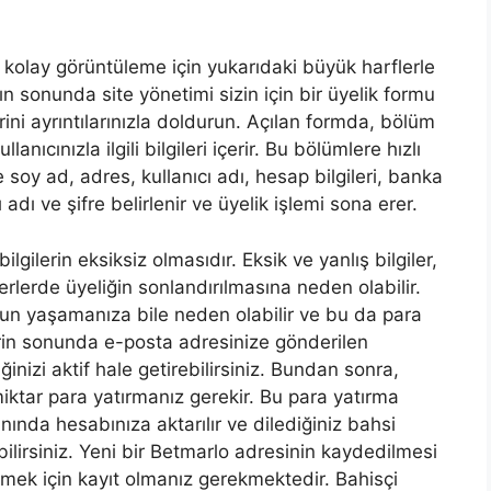
.
 kolay görüntüleme için yukarıdaki büyük harflerle
ın sonunda site yönetimi sizin için bir üyelik formu
ini ayrıntılarınızla doldurun. Açılan formda, bölüm
llanıcınızla ilgili bilgileri içerir. Bu bölümlere hızlı
 soy ad, adres, kullanıcı adı, hesap bilgileri, banka
 adı ve şifre belirlenir ve üyelik işlemi sona erer.
lgilerin eksiksiz olmasıdır. Eksik ve yanlış bilgiler,
yerlerde üyeliğin sonlandırılmasına neden olabilir.
un yaşamanıza bile neden olabilir ve bu da para
rin sonunda e-posta adresinize gönderilen
iğinizi aktif hale getirebilirsiniz. Bundan sonra,
miktar para yatırmanız gerekir. Bu para yatırma
ında hesabınıza aktarılır ve dilediğiniz bahsi
ebilirsiniz. Yeni bir Betmarlo adresinin kaydedilmesi
lmek için kayıt olmanız gerekmektedir. Bahisçi