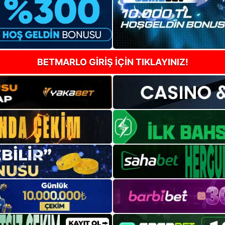
BETMARLO GİRİŞ İÇİN TIKLAYINIZ!