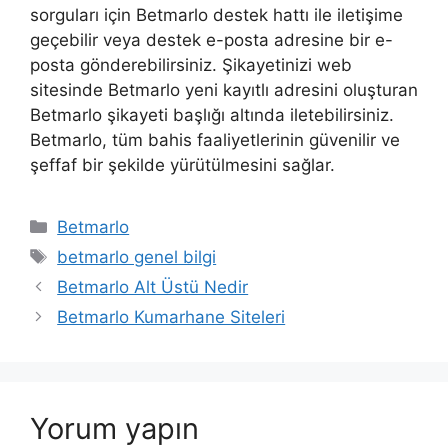
sorguları için Betmarlo destek hattı ile iletişime
geçebilir veya destek e-posta adresine bir e-
posta gönderebilirsiniz. Şikayetinizi web
sitesinde Betmarlo yeni kayıtlı adresini oluşturan
Betmarlo şikayeti başlığı altında iletebilirsiniz.
Betmarlo, tüm bahis faaliyetlerinin güvenilir ve
şeffaf bir şekilde yürütülmesini sağlar.
Kategoriler
Betmarlo
Etiketler
betmarlo genel bilgi
Betmarlo Alt Üstü Nedir
Betmarlo Kumarhane Siteleri
Yorum yapın