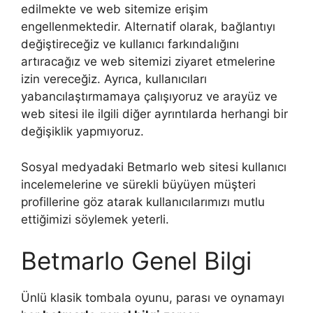
edilmekte ve web sitemize erişim
engellenmektedir. Alternatif olarak, bağlantıyı
değiştireceğiz ve kullanıcı farkındalığını
artıracağız ve web sitemizi ziyaret etmelerine
izin vereceğiz. Ayrıca, kullanıcıları
yabancılaştırmamaya çalışıyoruz ve arayüz ve
web sitesi ile ilgili diğer ayrıntılarda herhangi bir
değişiklik yapmıyoruz.
Sosyal medyadaki Betmarlo web sitesi kullanıcı
incelemelerine ve sürekli büyüyen müşteri
profillerine göz atarak kullanıcılarımızı mutlu
ettiğimizi söylemek yeterli.
Betmarlo Genel Bilgi
Ünlü klasik tombala oyunu, parası ve oynamayı