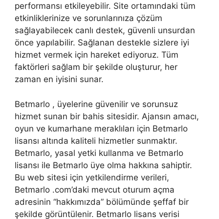
performansı etkileyebilir. Site ortamındaki tüm
etkinliklerinize ve sorunlarınıza çözüm
sağlayabilecek canlı destek, güvenli unsurdan
önce yapılabilir. Sağlanan destekle sizlere iyi
hizmet vermek için hareket ediyoruz. Tüm
faktörleri sağlam bir şekilde oluşturur, her
zaman en iyisini sunar.
Betmarlo , üyelerine güvenilir ve sorunsuz
hizmet sunan bir bahis sitesidir. Ajansın amacı,
oyun ve kumarhane meraklıları için Betmarlo
lisansı altında kaliteli hizmetler sunmaktır.
Betmarlo, yasal yetki kullanma ve Betmarlo
lisansı ile Betmarlo üye olma hakkına sahiptir.
Bu web sitesi için yetkilendirme verileri,
Betmarlo .com’daki mevcut oturum açma
adresinin “hakkımızda” bölümünde şeffaf bir
şekilde görüntülenir. Betmarlo lisans verisi