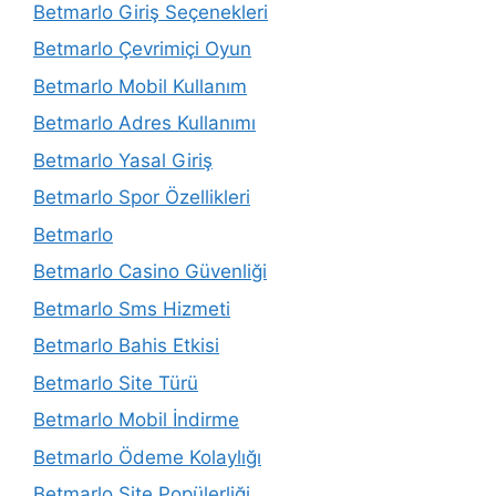
Betmarlo Giriş Seçenekleri
Betmarlo Çevrimiçi Oyun
Betmarlo Mobil Kullanım
Betmarlo Adres Kullanımı
Betmarlo Yasal Giriş
Betmarlo Spor Özellikleri
Betmarlo
Betmarlo Casino Güvenliği
Betmarlo Sms Hizmeti
Betmarlo Bahis Etkisi
Betmarlo Site Türü
Betmarlo Mobil İndirme
Betmarlo Ödeme Kolaylığı
Betmarlo Site Popülerliği