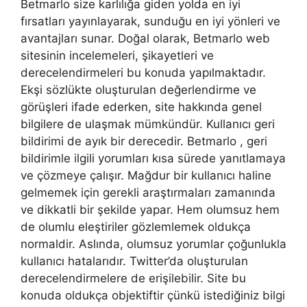
Betmarlo size karlılığa giden yolda en iyi
fırsatları yayınlayarak, sunduğu en iyi yönleri ve
avantajları sunar. Doğal olarak, Betmarlo web
sitesinin incelemeleri, şikayetleri ve
derecelendirmeleri bu konuda yapılmaktadır.
Ekşi sözlükte oluşturulan değerlendirme ve
görüşleri ifade ederken, site hakkında genel
bilgilere de ulaşmak mümkündür. Kullanıcı geri
bildirimi de ayık bir derecedir. Betmarlo , geri
bildirimle ilgili yorumları kısa sürede yanıtlamaya
ve çözmeye çalışır. Mağdur bir kullanıcı haline
gelmemek için gerekli araştırmaları zamanında
ve dikkatli bir şekilde yapar. Hem olumsuz hem
de olumlu eleştiriler gözlemlemek oldukça
normaldir. Aslında, olumsuz yorumlar çoğunlukla
kullanıcı hatalarıdır. Twitter’da oluşturulan
derecelendirmelere de erişilebilir. Site bu
konuda oldukça objektiftir çünkü istediğiniz bilgi