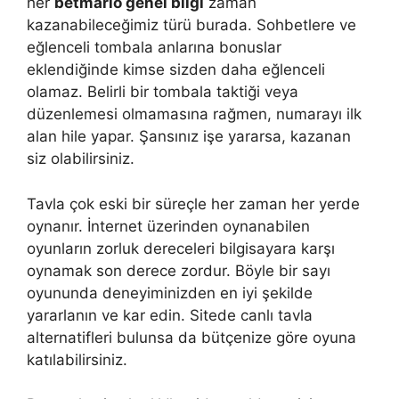
her
betmarlo genel bilgi
zaman
kazanabileceğimiz türü burada. Sohbetlere ve
eğlenceli tombala anlarına bonuslar
eklendiğinde kimse sizden daha eğlenceli
olamaz. Belirli bir tombala taktiği veya
düzenlemesi olmamasına rağmen, numarayı ilk
alan hile yapar. Şansınız işe yararsa, kazanan
siz olabilirsiniz.
Tavla çok eski bir süreçle her zaman her yerde
oynanır. İnternet üzerinden oynanabilen
oyunların zorluk dereceleri bilgisayara karşı
oynamak son derece zordur. Böyle bir sayı
oyununda deneyiminizden en iyi şekilde
yararlanın ve kar edin. Sitede canlı tavla
alternatifleri bulunsa da bütçenize göre oyuna
katılabilirsiniz.