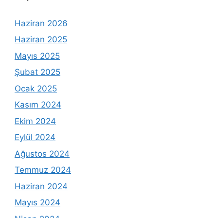
Haziran 2026
Haziran 2025
Mayıs 2025
Şubat 2025
Ocak 2025
Kasım 2024
Ekim 2024
Eylül 2024
Ağustos 2024
Temmuz 2024
Haziran 2024
Mayıs 2024