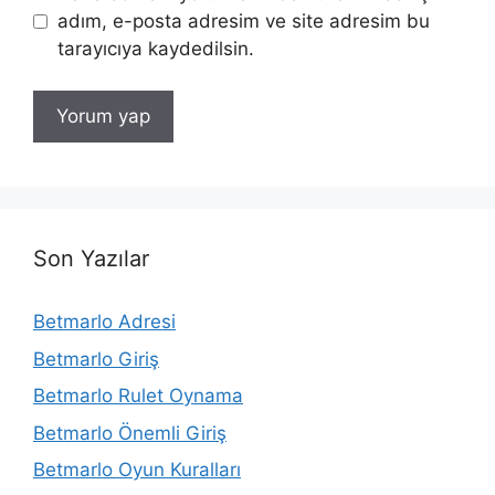
adım, e-posta adresim ve site adresim bu
tarayıcıya kaydedilsin.
Son Yazılar
Betmarlo Adresi
Betmarlo Giriş
Betmarlo Rulet Oynama
Betmarlo Önemli Giriş
Betmarlo Oyun Kuralları