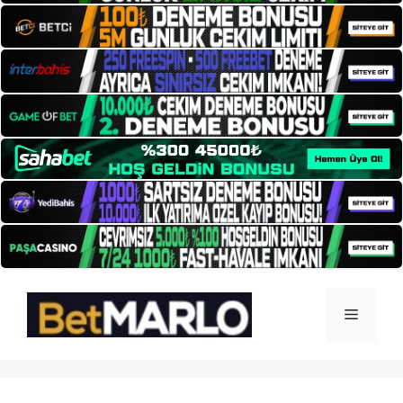
İçeriğe
atla
Menü