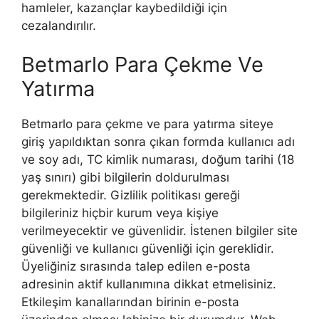
hamleler, kazançlar kaybedildiği için
cezalandırılır.
Betmarlo Para Çekme Ve
Yatırma
Betmarlo para çekme ve para yatırma siteye
giriş yapıldıktan sonra çıkan formda kullanıcı adı
ve soy adı, TC kimlik numarası, doğum tarihi (18
yaş sınırı) gibi bilgilerin doldurulması
gerekmektedir. Gizlilik politikası gereği
bilgileriniz hiçbir kurum veya kişiye
verilmeyecektir ve güvenlidir. İstenen bilgiler site
güvenliği ve kullanıcı güvenliği için gereklidir.
Üyeliğiniz sırasında talep edilen e-posta
adresinin aktif kullanımına dikkat etmelisiniz.
Etkileşim kanallarından birinin e-posta