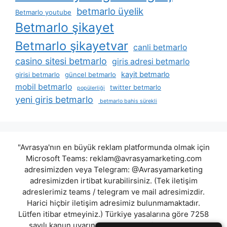
betmarlo üyelik
Betmarlo youtube
Betmarlo şikayet
Betmarlo şikayetvar
canli betmarlo
casino sitesi betmarlo
giris adresi betmarlo
kayit betmarlo
girisi betmarlo
güncel betmarlo
mobil betmarlo
twitter betmarlo
popülerliği
yeni giris betmarlo
betmarlo bahis sürekli
"Avrasya'nın en büyük reklam platformunda olmak için
Microsoft Teams:
reklam@avrasyamarketing.com
adresimizden veya Telegram: @Avrasyamarketing
adresimizden irtibat kurabilirsiniz. (Tek iletişim
adreslerimiz teams / telegram ve mail adresimizdir.
Harici hiçbir iletişim adresimiz bulunmamaktadır.
Lütfen itibar etmeyiniz.) Türkiye yasalarına göre 7258
sayılı kanun uyarınca yasa dışı bahis oynamanın