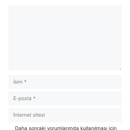
Yorum
İsim
E-
posta
İnternet
sitesi
Daha sonraki yorumlarımda kullanılması için