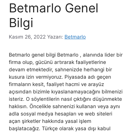
Betmarlo Genel
Bilgi
Kasım 26, 2022
Yazarı:
Betmarlo
Betmarlo genel bilgi Betmarlo , alanında lider bir
firma olup, gücünü artırarak faaliyetlerine
devam etmektedir, sahnenizde herhangi bir
kusura izin vermiyoruz. Piyasada adı geçen
firmaların kesit, faaliyet hacmi ve arayüz
açısından bizimle kıyaslanamayacağını bilmenizi
isteriz. O söylentilerin nasıl çıktığını düşünmekte
haklısın. Öncelikle sahnenizi kullanan veya aynı
adla sosyal medya hesapları ve web siteleri
açan şirketler hakkında yasal işlem
başlatacağız. Türkçe olarak yasa dışı kabul