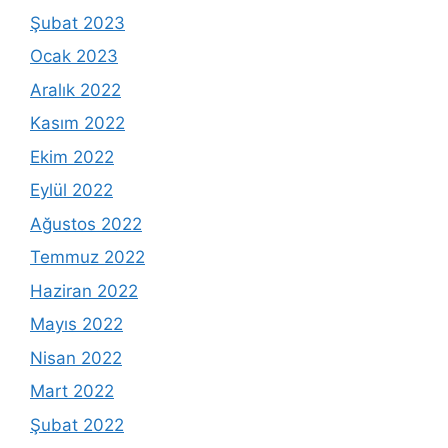
Şubat 2023
Ocak 2023
Aralık 2022
Kasım 2022
Ekim 2022
Eylül 2022
Ağustos 2022
Temmuz 2022
Haziran 2022
Mayıs 2022
Nisan 2022
Mart 2022
Şubat 2022