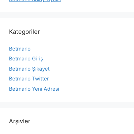
Kategoriler
Betmarlo
Betmarlo Giriş
Betmarlo Şikayet
Betmarlo Twitter
Betmarlo Yeni Adresi
Arşivler