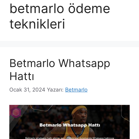
betmarlo ödeme
teknikleri
Betmarlo Whatsapp
Hattı
Ocak 31, 2024
Yazarı:
Betmarlo