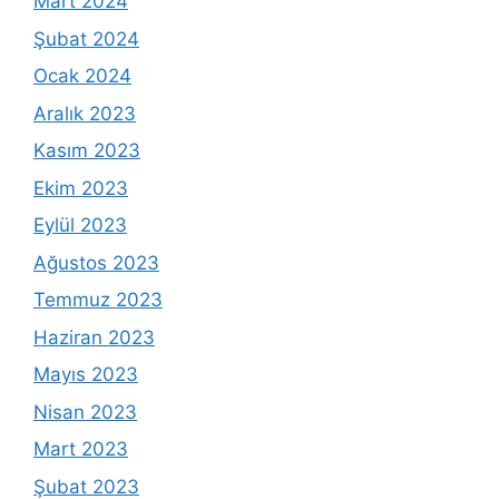
Mart 2024
Şubat 2024
Ocak 2024
Aralık 2023
Kasım 2023
Ekim 2023
Eylül 2023
Ağustos 2023
Temmuz 2023
Haziran 2023
Mayıs 2023
Nisan 2023
Mart 2023
Şubat 2023