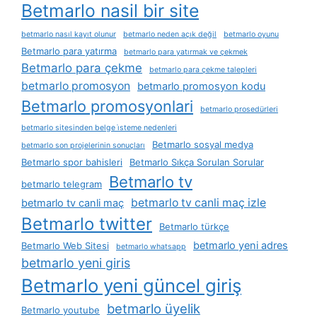
Betmarlo nasil bir site
betmarlo nasıl kayıt olunur
betmarlo neden açık değil
betmarlo oyunu
Betmarlo para yatırma
betmarlo para yatırmak ve çekmek
Betmarlo para çekme
betmarlo para çekme talepleri
betmarlo promosyon
betmarlo promosyon kodu
Betmarlo promosyonlari
betmarlo prosedürleri
betmarlo sitesinden belge i̇steme nedenleri
Betmarlo sosyal medya
betmarlo son projelerinin sonuçları
Betmarlo spor bahisleri
Betmarlo Sıkça Sorulan Sorular
Betmarlo tv
betmarlo telegram
betmarlo tv canli maç izle
betmarlo tv canli maç
Betmarlo twitter
Betmarlo türkçe
betmarlo yeni adres
Betmarlo Web Sitesi
betmarlo whatsapp
betmarlo yeni giris
Betmarlo yeni güncel giriş
betmarlo üyelik
Betmarlo youtube