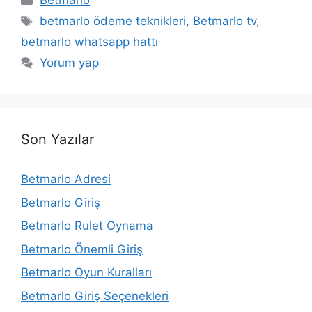
Betmarlo
Etiketler
betmarlo ödeme teknikleri
,
Betmarlo tv
,
betmarlo whatsapp hattı
Yorum yap
Son Yazılar
Betmarlo Adresi
Betmarlo Giriş
Betmarlo Rulet Oynama
Betmarlo Önemli Giriş
Betmarlo Oyun Kuralları
Betmarlo Giriş Seçenekleri