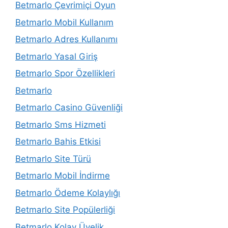
Betmarlo Çevrimiçi Oyun
Betmarlo Mobil Kullanım
Betmarlo Adres Kullanımı
Betmarlo Yasal Giriş
Betmarlo Spor Özellikleri
Betmarlo
Betmarlo Casino Güvenliği
Betmarlo Sms Hizmeti
Betmarlo Bahis Etkisi
Betmarlo Site Türü
Betmarlo Mobil İndirme
Betmarlo Ödeme Kolaylığı
Betmarlo Site Popülerliği
Betmarlo Kolay Üyelik