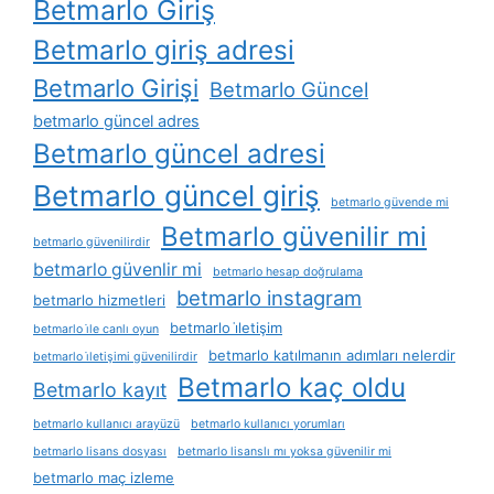
Betmarlo Giriş
Betmarlo giriş adresi
Betmarlo Girişi
Betmarlo Güncel
betmarlo güncel adres
Betmarlo güncel adresi
Betmarlo güncel giriş
betmarlo güvende mi
Betmarlo güvenilir mi
betmarlo güvenilirdir
betmarlo güvenlir mi
betmarlo hesap doğrulama
betmarlo instagram
betmarlo hizmetleri
betmarlo i̇letişim
betmarlo i̇le canlı oyun
betmarlo katılmanın adımları nelerdir
betmarlo i̇letişimi güvenilirdir
Betmarlo kaç oldu
Betmarlo kayıt
betmarlo kullanıcı arayüzü
betmarlo kullanıcı yorumları
betmarlo lisans dosyası
betmarlo lisanslı mı yoksa güvenilir mi
betmarlo maç izleme